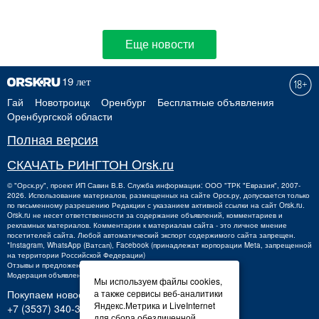
Еще новости
Гай
Новотроицк
Оренбург
Бесплатные объявления
Оренбургской области
Полная версия
СКАЧАТЬ РИНГТОН Orsk.ru
©
"Орск.ру"
, проект
ИП Савин В.В.
Служба информации: ООО "ТРК "Евразия", 2007-
2026. Использование материалов, размещенных на сайте Орск.ру, допускается только
по письменному разрешению Редакции с указанием активной ссылки на сайт Orsk.ru.
Orsk.ru
не
несет ответственности за содержание объявлений, комментариев и
рекламных материалов. Комментарии к материалам сайта - это личное мнение
посетителей сайта. Любой автоматический экспорт содержимого сайта запрещен.
*Instagram, WhatsApp (Ватсап), Facebook (принадлежат корпорации Meta, запрещенной
на территории Российской Федерации)
Отзывы и предложения о работе портала:
orsk@orsk.ru
Модерация объявлений +7 (3537) 32-71-28
Мы используем файлы cookies,
а также сервисы веб-аналитики
Покупаем новости:
Яндекс.Метрика и LiveInternet
+7 (3537) 340-300,
340300@orsk.ru
для сбора обезличенной