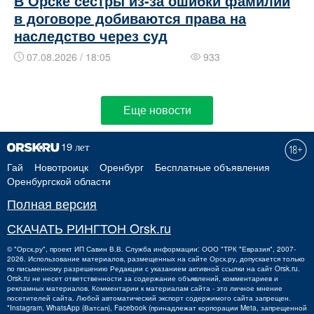
В Орске сёстры из-за ошибки фамилии
в договоре добиваются права на
наследство через суд
07.08.2026 / 18:05
933
Еще новости
Гай
Новотроицк
Оренбург
Бесплатные объявления
Оренбургской области
Полная версия
СКАЧАТЬ РИНГТОН Orsk.ru
©
"Орск.ру"
, проект
ИП Савин В.В.
Служба информации: ООО "ТРК "Евразия", 2007-
2026. Использование материалов, размещенных на сайте Орск.ру, допускается только
по письменному разрешению Редакции с указанием активной ссылки на сайт Orsk.ru.
Orsk.ru
не
несет ответственности за содержание объявлений, комментариев и
рекламных материалов. Комментарии к материалам сайта - это личное мнение
посетителей сайта. Любой автоматический экспорт содержимого сайта запрещен.
*Instagram, WhatsApp (Ватсап), Facebook (принадлежат корпорации Meta, запрещенной