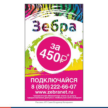
Реклама. ИП Савин Владимир Валерьевич