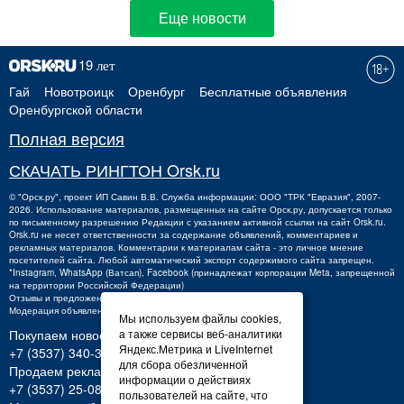
Еще новости
Гай
Новотроицк
Оренбург
Бесплатные объявления
Оренбургской области
Полная версия
СКАЧАТЬ РИНГТОН Orsk.ru
©
"Орск.ру"
, проект
ИП Савин В.В.
Служба информации: ООО "ТРК "Евразия", 2007-
2026. Использование материалов, размещенных на сайте Орск.ру, допускается только
по письменному разрешению Редакции с указанием активной ссылки на сайт Orsk.ru.
Orsk.ru
не
несет ответственности за содержание объявлений, комментариев и
рекламных материалов. Комментарии к материалам сайта - это личное мнение
посетителей сайта. Любой автоматический экспорт содержимого сайта запрещен.
*Instagram, WhatsApp (Ватсап), Facebook (принадлежат корпорации Meta, запрещенной
на территории Российской Федерации)
Отзывы и предложения о работе портала:
orsk@orsk.ru
Модерация объявлений +7 (3537) 32-71-28
Мы используем файлы cookies,
Покупаем новости:
а также сервисы веб-аналитики
Яндекс.Метрика и LiveInternet
+7 (3537) 340-300,
340300@orsk.ru
для сбора обезличенной
Продаем рекламу:
информации о действиях
+7 (3537) 25-08-07;
250807@orsk.ru
пользователей на сайте, что