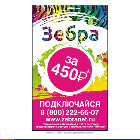
Реклама. ИП Савин Владимир Валерьевич