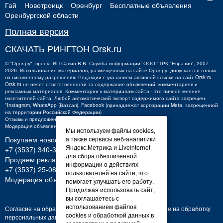
Гай
Новотроицк
Оренбург
Бесплатные объявления
Оренбургской области
Полная версия
СКАЧАТЬ РИНГТОН Orsk.ru
©
"Орск.ру"
, проект
ИП Савин В.В.
Служба информации: ООО "ТРК "Евразия", 2007-
2026. Использование материалов, размещенных на сайте Орск.ру, допускается только
по письменному разрешению Редакции с указанием активной ссылки на сайт Orsk.ru.
Orsk.ru
не
несет ответственности за содержание объявлений, комментариев и
рекламных материалов. Комментарии к материалам сайта - это личное мнение
посетителей сайта. Любой автоматический экспорт содержимого сайта запрещен.
*Instagram, WhatsApp (Ватсап), Facebook (принадлежат корпорации Meta, запрещенной
на территории Российской Федерации)
Отзывы и предложения о работе портала:
orsk@orsk.ru
Модерация объявлений +7 (3537) 32-71-28
Мы используем файлы cookies,
Покупаем новости:
а также сервисы веб-аналитики
Яндекс.Метрика и LiveInternet
+7 (3537) 340-300,
340300@orsk.ru
для сбора обезличенной
Продаем рекламу:
информации о действиях
+7 (3537) 25-08-07;
250807@orsk.ru
пользователей на сайте, что
Модерация объявлений: +7 (3537) 32-71-28
помогает улучшать его работу.
Продолжая использовать сайт,
вы соглашаетесь с
использованием файлов
Согласие на обработку персональных данных
Согласие на обработку
cookies и обработкой данных в
персональных данных