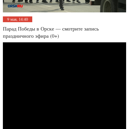
9 мая, 14:40
Парад Победы в Орске — смотрите запись
праздничного эфира (0+)