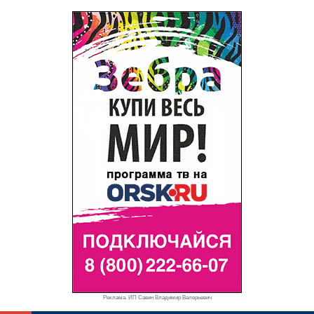
Реклама. ИП Савин Владимир Валерьевич