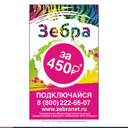
Реклама. ИП Савин Владимир Валерьевич