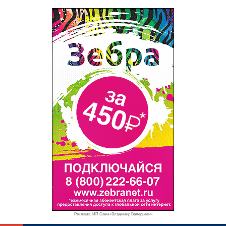
Реклама. ИП Савин Владимир Валерьевич