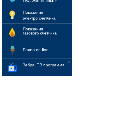
ГВС Энергосбыт+
Показания
электро счётчика
Показания
газового счетчика
Радио on-line
Зебра, ТВ программа