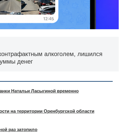
контрафактным алкоголем, лишился
суммы денег
чанки Натальи Ласыгиной временно
ости на территории Оренбургской области
ной раз затопило