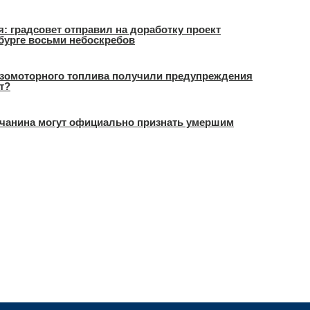
я: градсовет отправил на доработку проект
бурге восьми небоскребов
азомоторного топлива получили предупреждения
т?
орчанина могут официально признать умершим