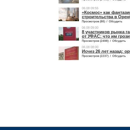
06.08 09:55
«Космос» как фантази
строительства в Орен
Просмотров (86)
/
Обсудить
06.08 09:00
8 участников рынка г
от УФАС: что им грози
Просмотров (2498)
/
Обсудить
06.08 08:00
Исчез 26 лет назад: 
Просмотров (2237)
/
Обсудить