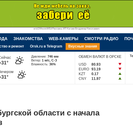
erid:2VfnxvtvWEd Реклама. ИП Катаев Владимир Николаевич
ОДА
ЗНАКОМСТВА
WEB-КАМЕРЫ
СМОТРИ РАДИО
ПО
ство и ремонт
Orsk.ru в Telegram
Вкусные знания
Т
Давление:
746 мм
ОБМЕН ВАЛЮТ В ОРСКЕ
Сейчас
Ветер:
1 м/c, С-З
+31°
Влажность:
36%
USD
80.93
EURO
93.19
Вечером
KZT
0.17
+31°
CNY
11.97
бургской области с начала
з