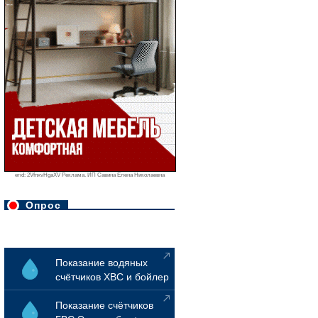
erid: 2VfnxvHgaXV Реклама. ИП Савина Елена Николаевна
Опрос
Показание водяных
счётчиков ХВС и бойлер
Показание счётчиков