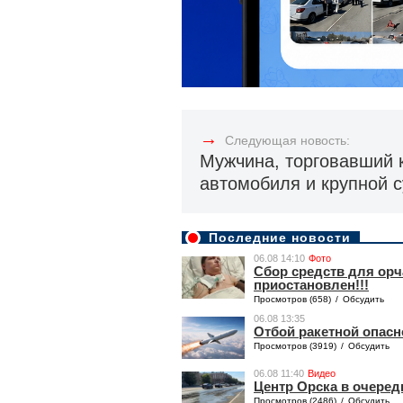
→
Следующая новость:
Мужчина, торговавший 
автомобиля и крупной 
Последние новости
06.08 14:10
Фото
Сбор средств для ор
приостановлен!!!
Просмотров (658)
/
Обсудить
06.08 13:35
Отбой ракетной опасн
Просмотров (3919)
/
Обсудить
06.08 11:40
Видео
Центр Орска в очеред
Просмотров (2486)
/
Обсудить