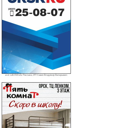
erid: LdtCKWn2w Реклама. ИП Савин Владимир Валерьевич