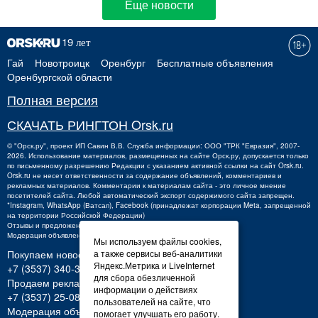
Еще новости
Гай
Новотроицк
Оренбург
Бесплатные объявления
Оренбургской области
Полная версия
СКАЧАТЬ РИНГТОН Orsk.ru
©
"Орск.ру"
, проект
ИП Савин В.В.
Служба информации: ООО "ТРК "Евразия", 2007-
2026. Использование материалов, размещенных на сайте Орск.ру, допускается только
по письменному разрешению Редакции с указанием активной ссылки на сайт Orsk.ru.
Orsk.ru
не
несет ответственности за содержание объявлений, комментариев и
рекламных материалов. Комментарии к материалам сайта - это личное мнение
посетителей сайта. Любой автоматический экспорт содержимого сайта запрещен.
*Instagram, WhatsApp (Ватсап), Facebook (принадлежат корпорации Meta, запрещенной
на территории Российской Федерации)
Отзывы и предложения о работе портала:
orsk@orsk.ru
Модерация объявлений +7 (3537) 32-71-28
Мы используем файлы cookies,
а также сервисы веб-аналитики
Покупаем новости:
Яндекс.Метрика и LiveInternet
+7 (3537) 340-300,
340300@orsk.ru
для сбора обезличенной
Продаем рекламу:
информации о действиях
+7 (3537) 25-08-07;
250807@orsk.ru
пользователей на сайте, что
Модерация объявлений: +7 (3537) 32-71-28
помогает улучшать его работу.