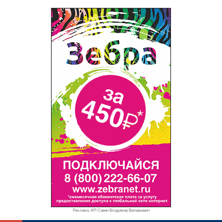
Реклама. ИП Савин Владимир Валерьевич