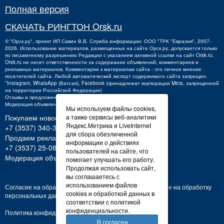
Полная версия
СКАЧАТЬ РИНГТОН Orsk.ru
©
"Орск.ру"
, проект
ИП Савин В.В.
Служба информации: ООО "ТРК "Евразия", 2007-
2026. Использование материалов, размещенных на сайте Орск.ру, допускается только
по письменному разрешению Редакции с указанием активной ссылки на сайт Orsk.ru.
Orsk.ru
не
несет ответственности за содержание объявлений, комментариев и
рекламных материалов. Комментарии к материалам сайта - это личное мнение
посетителей сайта. Любой автоматический экспорт содержимого сайта запрещен.
*Instagram, WhatsApp (Ватсап), Facebook (принадлежат корпорации Meta, запрещенной
на территории Российской Федерации)
Отзывы и предложения о работе портала:
orsk@orsk.ru
Модерация объявлений +7 (3537) 32-71-28
Мы используем файлы cookies,
Покупаем новости:
а также сервисы веб-аналитики
Яндекс.Метрика и LiveInternet
+7 (3537) 340-300,
340300@orsk.ru
для сбора обезличенной
Продаем рекламу:
информации о действиях
+7 (3537) 25-08-07;
250807@orsk.ru
пользователей на сайте, что
Модерация объявлений: +7 (3537) 32-71-28
помогает улучшать его работу.
Продолжая использовать сайт,
вы соглашаетесь с
использованием файлов
Согласие на обработку персональных данных
Согласие на обработку
cookies и обработкой данных в
персональных данных
соответствии с политикой
конфиденциальности.
Политика конфиденциальности
Я согласен