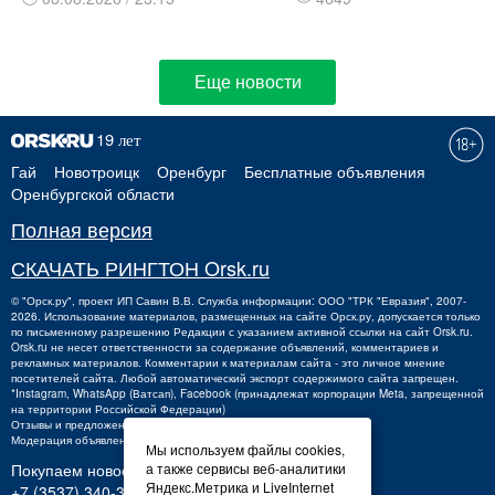
Еще новости
Гай
Новотроицк
Оренбург
Бесплатные объявления
Оренбургской области
Полная версия
СКАЧАТЬ РИНГТОН Orsk.ru
©
"Орск.ру"
, проект
ИП Савин В.В.
Служба информации: ООО "ТРК "Евразия", 2007-
2026. Использование материалов, размещенных на сайте Орск.ру, допускается только
по письменному разрешению Редакции с указанием активной ссылки на сайт Orsk.ru.
Orsk.ru
не
несет ответственности за содержание объявлений, комментариев и
рекламных материалов. Комментарии к материалам сайта - это личное мнение
посетителей сайта. Любой автоматический экспорт содержимого сайта запрещен.
*Instagram, WhatsApp (Ватсап), Facebook (принадлежат корпорации Meta, запрещенной
на территории Российской Федерации)
Отзывы и предложения о работе портала:
orsk@orsk.ru
Модерация объявлений +7 (3537) 32-71-28
Мы используем файлы cookies,
Покупаем новости:
а также сервисы веб-аналитики
Яндекс.Метрика и LiveInternet
+7 (3537) 340-300,
340300@orsk.ru