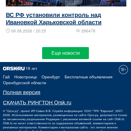
ВС РФ установили контроль над
Ивановкой Харьковской области
08.08.2026 / 20:25
286478
Еще новости
Гай
Новотроицк
Оренбург
Бесплатные объявления
Оренбургской области
Полная версия
СКАЧАТЬ РИНГТОН Orsk.ru
©
"Орск.ру"
, проект
ИП Савин В.В.
Служба информации: ООО "ТРК "Евразия", 2007-
2026. Использование материалов, размещенных на сайте Орск.ру, допускается только
по письменному разрешению Редакции с указанием активной ссылки на сайт Orsk.ru.
Orsk.ru
не
несет ответственности за содержание объявлений, комментариев и
рекламных материалов. Комментарии к материалам сайта - это личное мнение