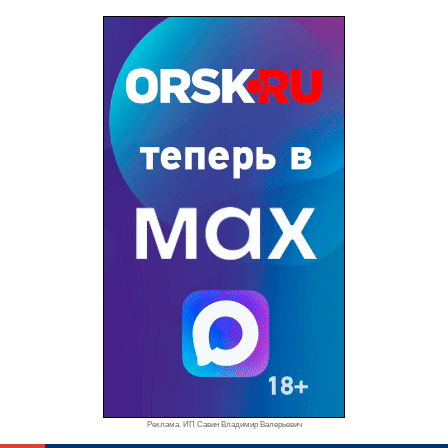
Реклама. ИП Савин Владимир Валерьевич