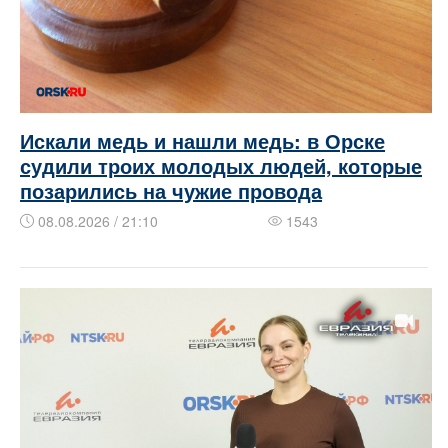
Искали медь и нашли медь: в Орске
судили троих молодых людей, которые
позарились на чужие провода
08.08.2026 / 21:10
1543