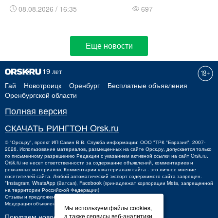
08.08.2026 / 16:35
697
Еще новости
Гай
Новотроицк
Оренбург
Бесплатные объявления
Оренбургской области
Полная версия
СКАЧАТЬ РИНГТОН Orsk.ru
©
"Орск.ру"
, проект
ИП Савин В.В.
Служба информации: ООО "ТРК "Евразия", 2007-
2026. Использование материалов, размещенных на сайте Орск.ру, допускается только
по письменному разрешению Редакции с указанием активной ссылки на сайт Orsk.ru.
Orsk.ru
не
несет ответственности за содержание объявлений, комментариев и
рекламных материалов. Комментарии к материалам сайта - это личное мнение
посетителей сайта. Любой автоматический экспорт содержимого сайта запрещен.
*Instagram, WhatsApp (Ватсап), Facebook (принадлежат корпорации Meta, запрещенной
на территории Российской Федерации)
Отзывы и предложения о работе портала:
orsk@orsk.ru
Модерация объявлений +7 (3537) 32-71-28
Мы используем файлы cookies,
а также сервисы веб-аналитики
Покупаем новости: