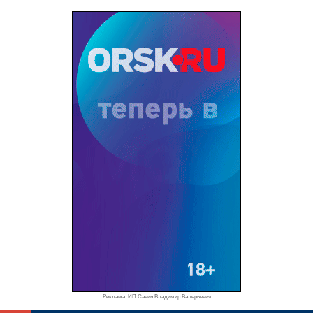
Реклама. ИП Савин Владимир Валерьевич