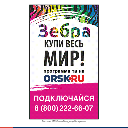
Реклама. ИП Савин Владимир Валерьевич