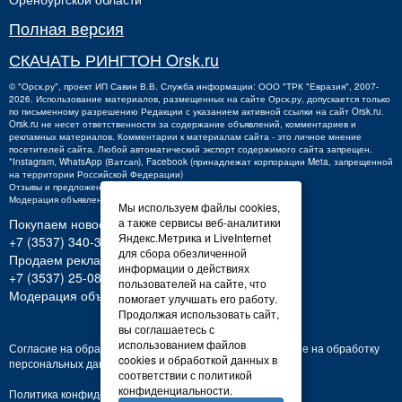
Полная версия
СКАЧАТЬ РИНГТОН Orsk.ru
©
"Орск.ру"
, проект
ИП Савин В.В.
Служба информации: ООО "ТРК "Евразия", 2007-
2026. Использование материалов, размещенных на сайте Орск.ру, допускается только
по письменному разрешению Редакции с указанием активной ссылки на сайт Orsk.ru.
Orsk.ru
не
несет ответственности за содержание объявлений, комментариев и
рекламных материалов. Комментарии к материалам сайта - это личное мнение
посетителей сайта. Любой автоматический экспорт содержимого сайта запрещен.
*Instagram, WhatsApp (Ватсап), Facebook (принадлежат корпорации Meta, запрещенной
на территории Российской Федерации)
Отзывы и предложения о работе портала:
orsk@orsk.ru
Модерация объявлений +7 (3537) 32-71-28
Мы используем файлы cookies,
Покупаем новости:
а также сервисы веб-аналитики
Яндекс.Метрика и LiveInternet
+7 (3537) 340-300,
340300@orsk.ru
для сбора обезличенной
Продаем рекламу:
информации о действиях
+7 (3537) 25-08-07;
250807@orsk.ru
пользователей на сайте, что
Модерация объявлений: +7 (3537) 32-71-28
помогает улучшать его работу.
Продолжая использовать сайт,
вы соглашаетесь с
использованием файлов
Согласие на обработку персональных данных
Согласие на обработку
cookies и обработкой данных в
персональных данных
соответствии с политикой
конфиденциальности.
Политика конфиденциальности