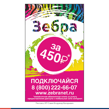
Реклама. ИП Савин Владимир Валерьевич