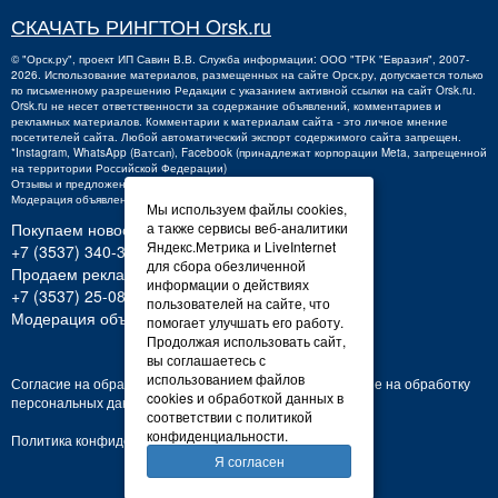
СКАЧАТЬ РИНГТОН Orsk.ru
©
"Орск.ру"
, проект
ИП Савин В.В.
Служба информации: ООО "ТРК "Евразия", 2007-
2026. Использование материалов, размещенных на сайте Орск.ру, допускается только
по письменному разрешению Редакции с указанием активной ссылки на сайт Orsk.ru.
Orsk.ru
не
несет ответственности за содержание объявлений, комментариев и
рекламных материалов. Комментарии к материалам сайта - это личное мнение
посетителей сайта. Любой автоматический экспорт содержимого сайта запрещен.
*Instagram, WhatsApp (Ватсап), Facebook (принадлежат корпорации Meta, запрещенной
на территории Российской Федерации)
Отзывы и предложения о работе портала:
orsk@orsk.ru
Модерация объявлений +7 (3537) 32-71-28
Мы используем файлы cookies,
Покупаем новости:
а также сервисы веб-аналитики
Яндекс.Метрика и LiveInternet
+7 (3537) 340-300,
340300@orsk.ru
для сбора обезличенной
Продаем рекламу:
информации о действиях
+7 (3537) 25-08-07;
250807@orsk.ru
пользователей на сайте, что
Модерация объявлений: +7 (3537) 32-71-28
помогает улучшать его работу.
Продолжая использовать сайт,
вы соглашаетесь с
использованием файлов
Согласие на обработку персональных данных
Согласие на обработку
cookies и обработкой данных в
персональных данных
соответствии с политикой
конфиденциальности.
Политика конфиденциальности
Я согласен