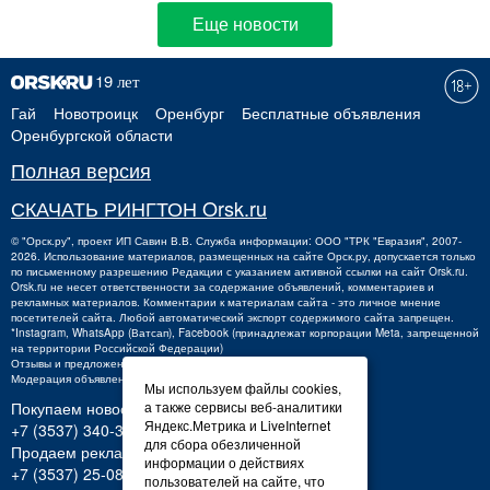
Еще новости
Гай
Новотроицк
Оренбург
Бесплатные объявления
Оренбургской области
Полная версия
СКАЧАТЬ РИНГТОН Orsk.ru
©
"Орск.ру"
, проект
ИП Савин В.В.
Служба информации: ООО "ТРК "Евразия", 2007-
2026. Использование материалов, размещенных на сайте Орск.ру, допускается только
по письменному разрешению Редакции с указанием активной ссылки на сайт Orsk.ru.
Orsk.ru
не
несет ответственности за содержание объявлений, комментариев и
рекламных материалов. Комментарии к материалам сайта - это личное мнение
посетителей сайта. Любой автоматический экспорт содержимого сайта запрещен.
*Instagram, WhatsApp (Ватсап), Facebook (принадлежат корпорации Meta, запрещенной
на территории Российской Федерации)
Отзывы и предложения о работе портала:
orsk@orsk.ru
Модерация объявлений +7 (3537) 32-71-28
Мы используем файлы cookies,
Покупаем новости:
а также сервисы веб-аналитики
Яндекс.Метрика и LiveInternet
+7 (3537) 340-300,
340300@orsk.ru
для сбора обезличенной
Продаем рекламу:
информации о действиях
+7 (3537) 25-08-07;
250807@orsk.ru
пользователей на сайте, что