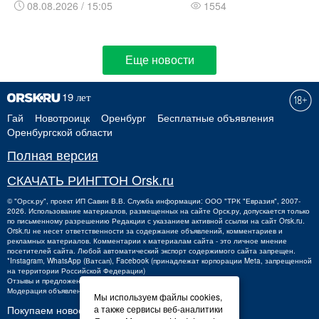
08.08.2026 / 15:05
1554
Еще новости
Гай
Новотроицк
Оренбург
Бесплатные объявления
Оренбургской области
Полная версия
СКАЧАТЬ РИНГТОН Orsk.ru
©
"Орск.ру"
, проект
ИП Савин В.В.
Служба информации: ООО "ТРК "Евразия", 2007-
2026. Использование материалов, размещенных на сайте Орск.ру, допускается только
по письменному разрешению Редакции с указанием активной ссылки на сайт Orsk.ru.
Orsk.ru
не
несет ответственности за содержание объявлений, комментариев и
рекламных материалов. Комментарии к материалам сайта - это личное мнение
посетителей сайта. Любой автоматический экспорт содержимого сайта запрещен.
*Instagram, WhatsApp (Ватсап), Facebook (принадлежат корпорации Meta, запрещенной
на территории Российской Федерации)
Отзывы и предложения о работе портала:
orsk@orsk.ru
Модерация объявлений +7 (3537) 32-71-28
Мы используем файлы cookies,
Покупаем новости:
а также сервисы веб-аналитики