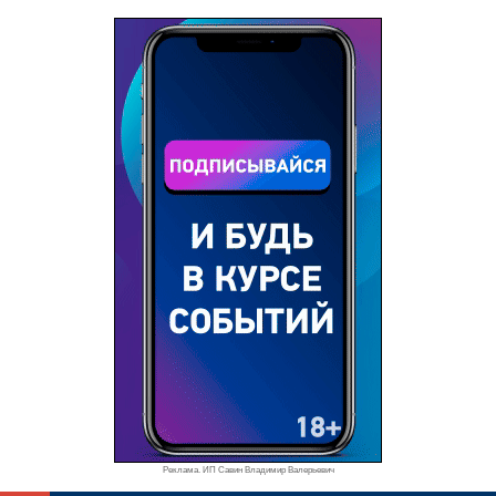
Реклама. ИП Савин Владимир Валерьевич