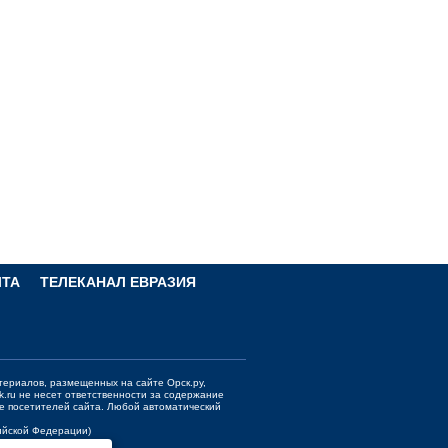
ЧТА
ТЕЛЕКАНАЛ ЕВРАЗИЯ
териалов, размещенных на сайте Орск.ру,
k.ru
не несет ответственности за содержание
е посетителей сайта. Любой автоматический
сийской Федерации)