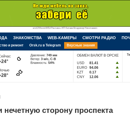
erid:2VfnxvtvWEd Реклама. ИП Катаев Владимир Николаевич
ОДА
ЗНАКОМСТВА
WEB-КАМЕРЫ
СМОТРИ РАДИО
ПО
ство и ремонт
Orsk.ru в Telegram
Вкусные знания
Т
Давление:
749 мм
ОБМЕН ВАЛЮТ В ОРСКЕ
Сейчас
Ветер:
3 м/c, С-В
+24°
Влажность:
54%
USD
81.41
EURO
94.06
Ночью
KZT
0.17
+28°
CNY
12.06
1
 нечетную сторону проспекта