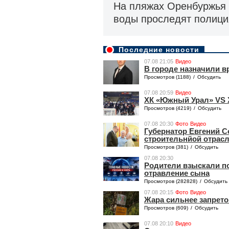
На пляжах Оренбуржья 
воды проследят полици
Последние новости
07.08 21:05
Видео
В городе назначили 
Просмотров (1188)
/
Обсудить
07.08 20:59
Видео
ХК «Южный Урал» VS 
Просмотров (4219)
/
Обсудить
07.08 20:30
Фото
Видео
Губернатор Евгений 
строительнйой отрас
Просмотров (381)
/
Обсудить
07.08 20:30
Родители взыскали по
отравление сына
Просмотров (282828)
/
Обсудить
07.08 20:15
Фото
Видео
Жара сильнее запрето
Просмотров (609)
/
Обсудить
07.08 20:10
Видео