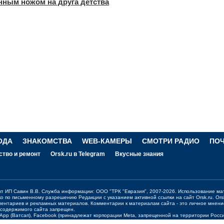
нным ножом на друга детства
ОДА
ЗНАКОМСТВА
WEB-КАМЕРЫ
СМОТРИ РАДИО
ПО
ство и ремонт
Orsk.ru в Telegram
Вкусные знания
ект ИП Савин В.В. Служба информации: ООО "ТРК "Евразия", 2007-2026. Использование ма
ко по письменному разрешению Редакции с указанием активной ссылки на сайт
Orsk.ru
.
Ors
ментариев и рекламных материалов. Комментарии к материалам сайта - это личное мнени
 содержимого сайта запрещен.
sApp (Ватсап), Facebook (принадлежат корпорации Meta, запрещенной на территории Рос