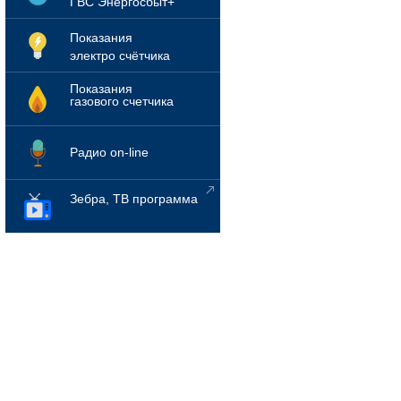
ГВС Энергосбыт+
Показания
электро счётчика
Показания
газового счетчика
Радио on-line
Зебра, ТВ программа