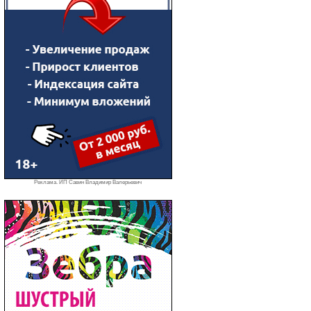
Реклама. ИП Савин Владимир Валерьевич