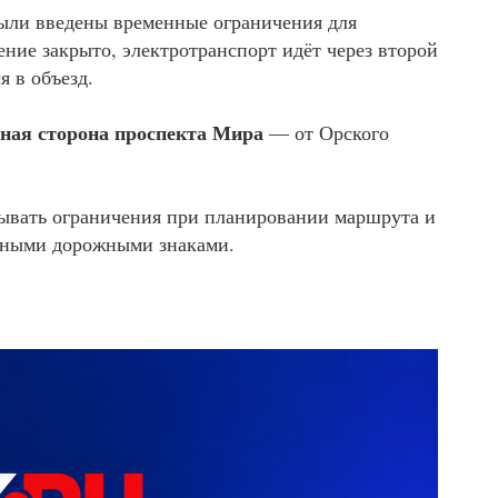
были введены временные ограничения для
ение закрыто, электротранспорт идёт через второй
я в объезд.
тная сторона проспекта Мира
— от Орского
тывать ограничения при планировании маршрута и
енными дорожными знаками.