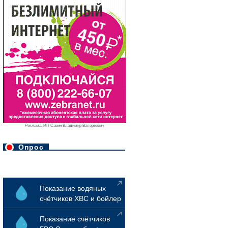
Реклама. ИП Савин Владимир Валерьевич
Опрос
Показание водяных
счётчиков ХВС и бойлер
Показание счётчиков