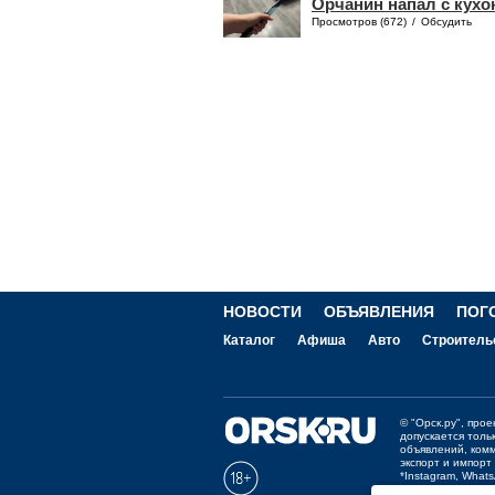
Орчанин напал с кухо
Просмотров (672)
/
Обсудить
НОВОСТИ
ОБЪЯВЛЕНИЯ
ПОГ
Каталог
Афиша
Авто
Строитель
©
"Орск.ру"
, про
допускается толь
объявлений, ком
экспорт и импорт
*Instagram, What