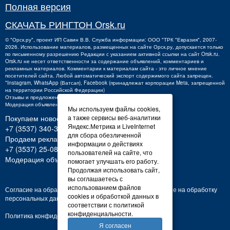
Полная версия
СКАЧАТЬ РИНГТОН Orsk.ru
©
"Орск.ру"
, проект
ИП Савин В.В.
Служба информации: ООО "ТРК "Евразия", 2007-
2026. Использование материалов, размещенных на сайте Орск.ру, допускается только
по письменному разрешению Редакции с указанием активной ссылки на сайт Orsk.ru.
Orsk.ru
не
несет ответственности за содержание объявлений, комментариев и
рекламных материалов. Комментарии к материалам сайта - это личное мнение
посетителей сайта. Любой автоматический экспорт содержимого сайта запрещен.
*Instagram, WhatsApp (Ватсап), Facebook (принадлежат корпорации Meta, запрещенной
на территории Российской Федерации)
Отзывы и предложения о работе портала:
orsk@orsk.ru
Модерация объявлений +7 (3537) 32-71-28
Мы используем файлы cookies,
а также сервисы веб-аналитики
Покупаем новости:
Яндекс.Метрика и LiveInternet
+7 (3537) 340-300,
340300@orsk.ru
для сбора обезличенной
Продаем рекламу:
информации о действиях
+7 (3537) 25-08-07;
250807@orsk.ru
пользователей на сайте, что
Модерация объявлений: +7 (3537) 32-71-28
помогает улучшать его работу.
Продолжая использовать сайт,
вы соглашаетесь с
использованием файлов
Согласие на обработку персональных данных
Согласие на обработку
cookies и обработкой данных в
персональных данных
соответствии с политикой
конфиденциальности.
Политика конфиденциальности
Я согласен