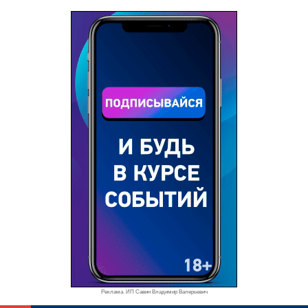
Реклама. ИП Савин Владимир Валерьевич