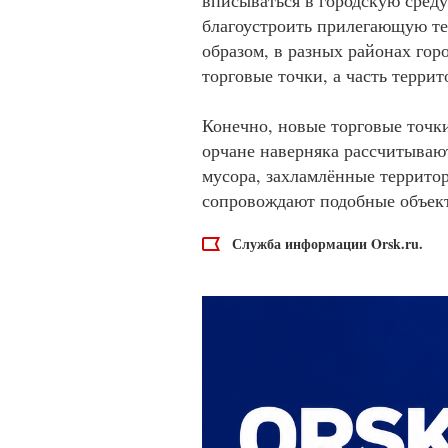
вписываться в городскую сред
благоустроить прилегающую те
образом, в разных районах гор
торговые точки, а часть терри
Конечно, новые торговые точки
орчане наверняка рассчитывают
мусора, захламлённые территор
сопровождают подобные объек
Служба информации Orsk.ru.