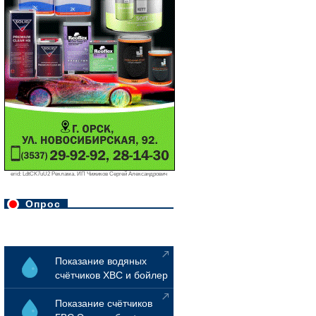
erid: LdtCK7uU2 Реклама. ИП Чижиков Сергей Александрович
Опрос
Показание водяных
счётчиков ХВС и бойлер
Показание счётчиков