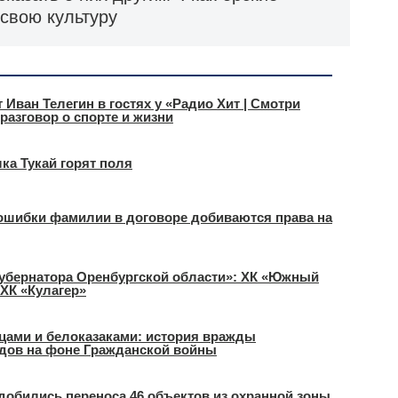
свою культуру
Иван Телегин в гостях у «Радио Хит | Смотри
разговор о спорте и жизни
ка Тукай горят поля
 ошибки фамилии в договоре добиваются права на
Губернатора Оренбургской области»: ХК «Южный
 ХК «Кулагер»
цами и белоказаками: история вражды
одов на фоне Гражданской войны
добились переноса 46 объектов из охранной зоны