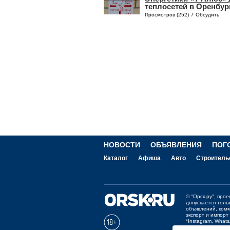
теплосетей в Оренбур
Просмотров (252)
/
Обсудить
НОВОСТИ
ОБЪЯВЛЕНИЯ
ПОГ
Каталог
Афиша
Авто
Строитель
©
"Орск.ру"
, про
допускается толь
объявлений, ком
экспорт и импорт
*Instagram, What