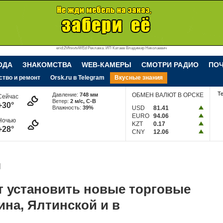
erid:2VfnxvtvWEd Реклама. ИП Катаев Владимир Николаевич
ОДА
ЗНАКОМСТВА
WEB-КАМЕРЫ
СМОТРИ РАДИО
ПО
ство и ремонт
Orsk.ru в Telegram
Вкусные знания
Т
Давление:
748 мм
ОБМЕН ВАЛЮТ В ОРСКЕ
Сейчас
Ветер:
2 м/c, С-В
+30°
Влажность:
39%
USD
81.41
EURO
94.06
Ночью
KZT
0.17
+28°
CNY
12.06
1
т установить новые торговые
на, Ялтинской и в