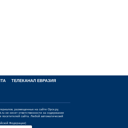
ЧТА
ТЕЛЕКАНАЛ ЕВРАЗИЯ
териалов, размещенных на сайте Орск.ру,
k.ru
не несет ответственности за содержание
е посетителей сайта. Любой автоматический
сийской Федерации)