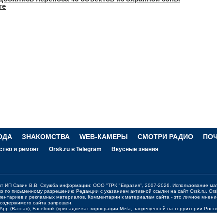
ге
ОДА
ЗНАКОМСТВА
WEB-КАМЕРЫ
СМОТРИ РАДИО
ПО
ство и ремонт
Orsk.ru в Telegram
Вкусные знания
ект ИП Савин В.В. Служба информации: ООО "ТРК "Евразия", 2007-2026. Использование ма
ко по письменному разрешению Редакции с указанием активной ссылки на сайт
Orsk.ru
.
Ors
ментариев и рекламных материалов. Комментарии к материалам сайта - это личное мнени
 содержимого сайта запрещен.
sApp (Ватсап), Facebook (принадлежат корпорации Meta, запрещенной на территории Рос