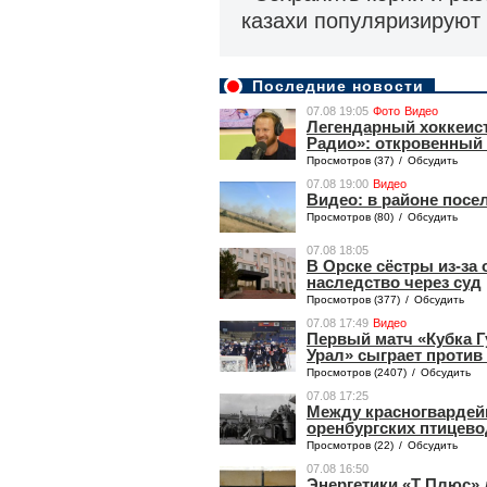
казахи популяризируют 
Последние новости
07.08 19:05
Фото
Видео
Легендарный хоккеист 
Радио»: откровенный 
Просмотров (37)
/
Обсудить
07.08 19:00
Видео
Видео: в районе посел
Просмотров (80)
/
Обсудить
07.08 18:05
В Орске сёстры из-за
наследство через суд
Просмотров (377)
/
Обсудить
07.08 17:49
Видео
Первый матч «Кубка 
Урал» сыграет против
Просмотров (2407)
/
Обсудить
07.08 17:25
Между красногвардей
оренбургских птицев
Просмотров (22)
/
Обсудить
07.08 16:50
Энергетики «Т Плюс» 