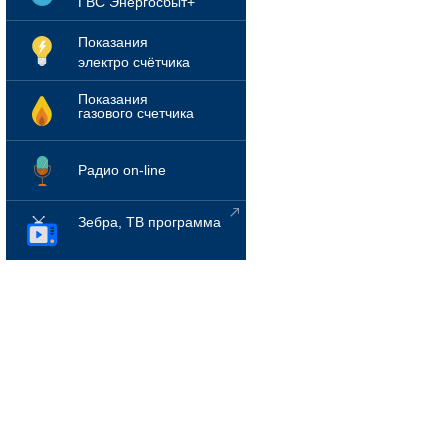
ГВС Энергосбыт+
Показания
электро счётчика
Показания
газового счетчика
Радио on-line
Зебра, ТВ программа