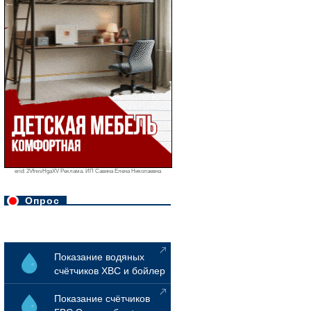
erid: 2VfnxvHgaXV Реклама. ИП Савина Елена Николаевна
Опрос
Показание водяных
счётчиков ХВС и бойлер
Показание счётчиков