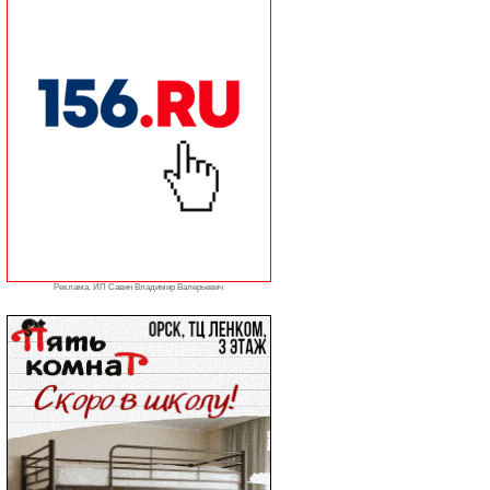
Реклама. ИП Савин Владимир Валерьевич