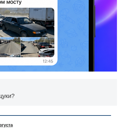
щуки?
вгуста