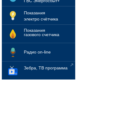
ГВС Энергосбыт+
Показания
электро счётчика
Показания
газового счетчика
Радио on-line
Зебра, ТВ программа