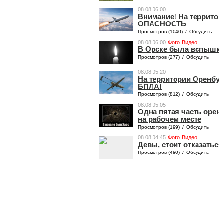
08.08 06:00
Внимание! На террит
ОПАСНОСТЬ
Просмотров (1040)
/
Обсудить
08.08 06:00
Фото
Видео
​​​В Орске была вспыш
Просмотров (277)
/
Обсудить
08.08 05:20
На территории Оренбу
БПЛА!
Просмотров (812)
/
Обсудить
08.08 05:05
Одна пятая часть ор
на рабочем месте
Просмотров (199)
/
Обсудить
08.08 04:45
Фото
Видео
Девы, стоит отказать
Просмотров (480)
/
Обсудить