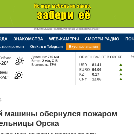
erid:2VfnxvtvWEd Реклама. ИП Катаев Владимир Николаевич
ОДА
ЗНАКОМСТВА
WEB-КАМЕРЫ
СМОТРИ РАДИО
ПО
ство и ремонт
Orsk.ru в Telegram
Вкусные знания
Т
Давление:
749 мм
ОБМЕН ВАЛЮТ В ОРСКЕ
Сейчас
Ветер:
2 м/c, С-В
+20°
Влажность:
57%
USD
81.41
EURO
94.06
Днем
KZT
0.17
+24°
CNY
12.06
4
й машины обернулся пожаром
тельницы Орска