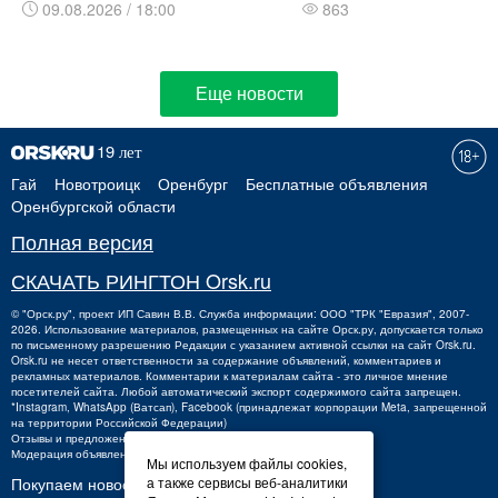
09.08.2026 / 18:00
863
Еще новости
Гай
Новотроицк
Оренбург
Бесплатные объявления
Оренбургской области
Полная версия
СКАЧАТЬ РИНГТОН Orsk.ru
©
"Орск.ру"
, проект
ИП Савин В.В.
Служба информации: ООО "ТРК "Евразия", 2007-
2026. Использование материалов, размещенных на сайте Орск.ру, допускается только
по письменному разрешению Редакции с указанием активной ссылки на сайт Orsk.ru.
Orsk.ru
не
несет ответственности за содержание объявлений, комментариев и
рекламных материалов. Комментарии к материалам сайта - это личное мнение
посетителей сайта. Любой автоматический экспорт содержимого сайта запрещен.
*Instagram, WhatsApp (Ватсап), Facebook (принадлежат корпорации Meta, запрещенной
на территории Российской Федерации)
Отзывы и предложения о работе портала:
orsk@orsk.ru
Модерация объявлений +7 (3537) 32-71-28
Мы используем файлы cookies,
Покупаем новости:
а также сервисы веб-аналитики