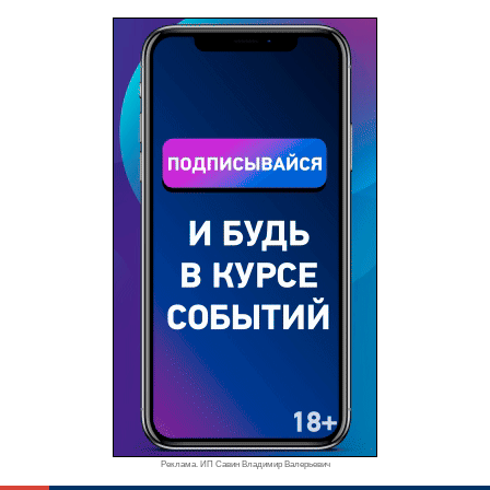
Реклама. ИП Савин Владимир Валерьевич