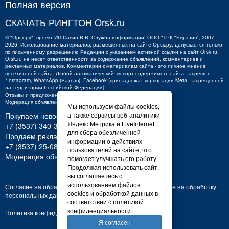
Полная версия
СКАЧАТЬ РИНГТОН Orsk.ru
©
"Орск.ру"
, проект
ИП Савин В.В.
Служба информации: ООО "ТРК "Евразия", 2007-
2026. Использование материалов, размещенных на сайте Орск.ру, допускается только
по письменному разрешению Редакции с указанием активной ссылки на сайт Orsk.ru.
Orsk.ru
не
несет ответственности за содержание объявлений, комментариев и
рекламных материалов. Комментарии к материалам сайта - это личное мнение
посетителей сайта. Любой автоматический экспорт содержимого сайта запрещен.
*Instagram, WhatsApp (Ватсап), Facebook (принадлежат корпорации Meta, запрещенной
на территории Российской Федерации)
Отзывы и предложения о работе портала:
orsk@orsk.ru
Модерация объявлений +7 (3537) 32-71-28
Мы используем файлы cookies,
Покупаем новости:
а также сервисы веб-аналитики
Яндекс.Метрика и LiveInternet
+7 (3537) 340-300,
340300@orsk.ru
для сбора обезличенной
Продаем рекламу:
информации о действиях
+7 (3537) 25-08-07;
250807@orsk.ru
пользователей на сайте, что
Модерация объявлений: +7 (3537) 32-71-28
помогает улучшать его работу.
Продолжая использовать сайт,
вы соглашаетесь с
использованием файлов
Согласие на обработку персональных данных
Согласие на обработку
cookies и обработкой данных в
персональных данных
соответствии с политикой
конфиденциальности.
Политика конфиденциальности
Я согласен