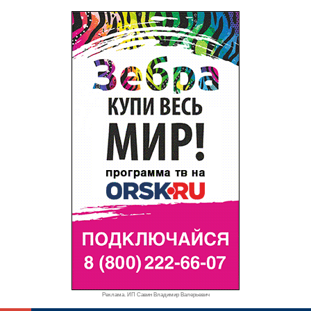
Реклама. ИП Савин Владимир Валерьевич