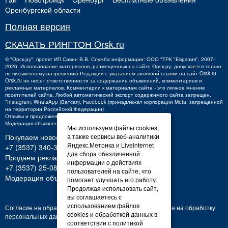
Оренбургской области
Полная версия
СКАЧАТЬ РИНГТОН Orsk.ru
©
"Орск.ру"
, проект
ИП Савин В.В.
Служба информации: ООО "ТРК "Евразия", 2007-
2026. Использование материалов, размещенных на сайте Орск.ру, допускается только
по письменному разрешению Редакции с указанием активной ссылки на сайт Orsk.ru.
Orsk.ru
не
несет ответственности за содержание объявлений, комментариев и
рекламных материалов. Комментарии к материалам сайта - это личное мнение
посетителей сайта. Любой автоматический экспорт содержимого сайта запрещен.
*Instagram, WhatsApp (Ватсап), Facebook (принадлежат корпорации Meta, запрещенной
на территории Российской Федерации)
Отзывы и предложения о работе портала:
orsk@orsk.ru
Модерация объявлений +7 (3537) 32-71-28
Мы используем файлы cookies,
а также сервисы веб-аналитики
Покупаем новости:
Яндекс.Метрика и LiveInternet
+7 (3537) 340-300,
340300@orsk.ru
для сбора обезличенной
Продаем рекламу:
информации о действиях
+7 (3537) 25-08-07;
250807@orsk.ru
пользователей на сайте, что
Модерация объявлений: +7 (3537) 32-71-28
помогает улучшать его работу.
Продолжая использовать сайт,
вы соглашаетесь с
использованием файлов
Согласие на обработку персональных данных
Согласие на обработку
cookies и обработкой данных в
персональных данных
соответствии с политикой