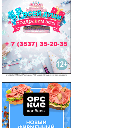
erid:LdtCKMk1Z Реклама. ИП Савин Владимир Валерьевич