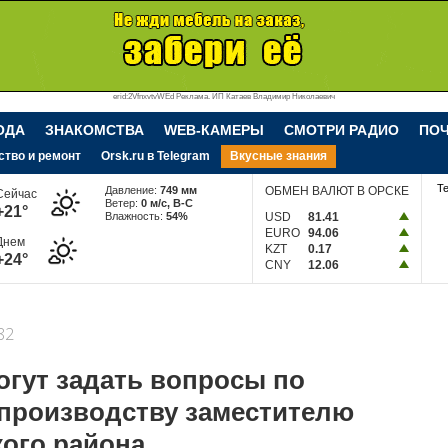
erid:2VfnxvtvWEd Реклама. ИП Катаев Владимир Николаевич
ОДА
ЗНАКОМСТВА
WEB-КАМЕРЫ
СМОТРИ РАДИО
ПО
ство и ремонт
Orsk.ru в Telegram
Вкусные знания
Т
Давление:
749 мм
ОБМЕН ВАЛЮТ В ОРСКЕ
Сейчас
Ветер:
0 м/c, В-С
+21°
Влажность:
54%
USD
81.41
EURO
94.06
Днем
KZT
0.17
+24°
CNY
12.06
82
огут задать вопросы по
производству заместителю
кого района