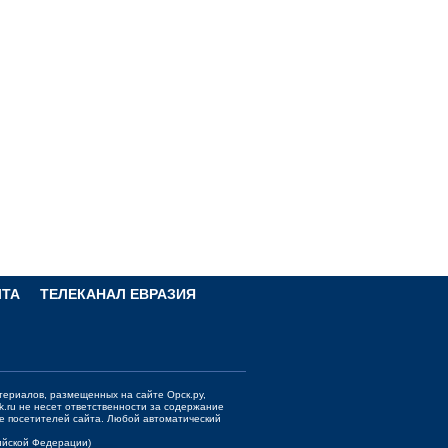
ЧТА
ТЕЛЕКАНАЛ ЕВРАЗИЯ
териалов, размещенных на сайте Орск.ру,
k.ru
не несет ответственности за содержание
е посетителей сайта. Любой автоматический
сийской Федерации)