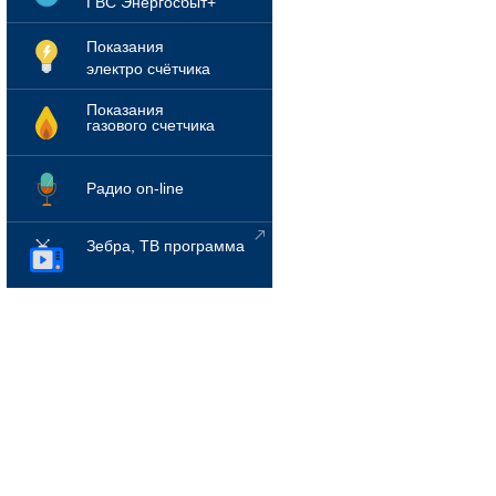
ГВС Энергосбыт+
Показания
электро счётчика
Показания
газового счетчика
Радио on-line
Зебра, ТВ программа