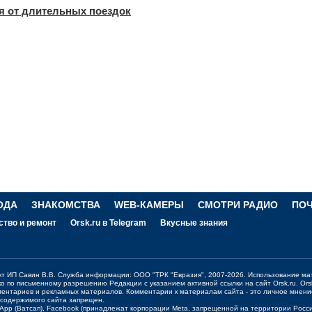
ся от длительных поездок
ОДА
ЗНАКОМСТВА
WEB-КАМЕРЫ
СМОТРИ РАДИО
ПО
ство и ремонт
Orsk.ru в Telegram
Вкусные знания
ект ИП Савин В.В. Служба информации: ООО "ТРК "Евразия", 2007-2026. Использование ма
ко по письменному разрешению Редакции с указанием активной ссылки на сайт
Orsk.ru
.
Ors
ментариев и рекламных материалов. Комментарии к материалам сайта - это личное мнени
 содержимого сайта запрещен.
sApp (Ватсап), Facebook (принадлежат корпорации Meta, запрещенной на территории Рос