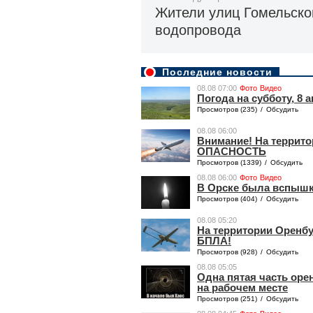
Жители улиц Гомельско
водопровода
Последние новости
08.08 07:00
Фото
Видео
Погода на субботу, 8 а
Просмотров (235)
/
Обсудить
08.08 06:00
Внимание! На террит
ОПАСНОСТЬ
Просмотров (1339)
/
Обсудить
08.08 06:00
Фото
Видео
​​​В Орске была вспыш
Просмотров (404)
/
Обсудить
08.08 05:20
На территории Оренбу
БПЛА!
Просмотров (928)
/
Обсудить
08.08 05:05
Одна пятая часть ор
на рабочем месте
Просмотров (251)
/
Обсудить