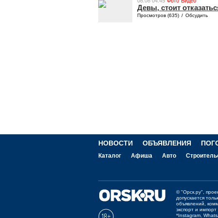
08.08 04:45
Фото
Видео
Девы, стоит отказать
Просмотров (635)
/
Обсудить
НОВОСТИ
ОБЪЯВЛЕНИЯ
ПОГ
Каталог
Афиша
Авто
Строитель
©
"Орск.ру"
, про
допускается толь
объявлений, ком
экспорт и импорт
*Instagram, What