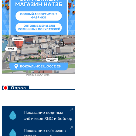
Реклама. ООО "ОМК"
Опрос
Показание водяных
счётчиков ХВС и бойлер
Показание счётчиков