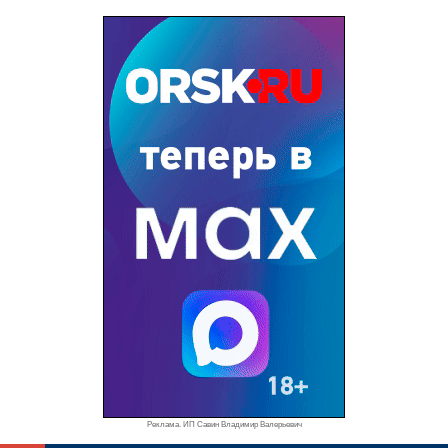
Реклама. ИП Савин Владимир Валерьевич