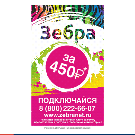
Реклама. ИП Савин Владимир Валерьевич