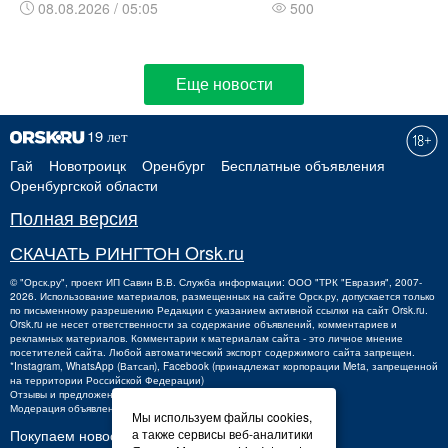
08.08.2026 / 05:05
500
Еще новости
Гай
Новотроицк
Оренбург
Бесплатные объявления
Оренбургской области
Полная версия
СКАЧАТЬ РИНГТОН Orsk.ru
©
"Орск.ру"
, проект
ИП Савин В.В.
Служба информации: ООО "ТРК "Евразия", 2007-
2026. Использование материалов, размещенных на сайте Орск.ру, допускается только
по письменному разрешению Редакции с указанием активной ссылки на сайт Orsk.ru.
Orsk.ru
не
несет ответственности за содержание объявлений, комментариев и
рекламных материалов. Комментарии к материалам сайта - это личное мнение
посетителей сайта. Любой автоматический экспорт содержимого сайта запрещен.
*Instagram, WhatsApp (Ватсап), Facebook (принадлежат корпорации Meta, запрещенной
на территории Российской Федерации)
Отзывы и предложения о работе портала:
orsk@orsk.ru
Модерация объявлений +7 (3537) 32-71-28
Мы используем файлы cookies,
а также сервисы веб-аналитики
Покупаем новости: