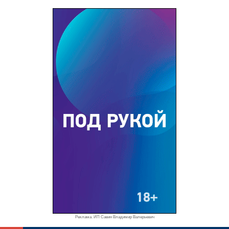
Реклама. ИП Савин Владимир Валерьевич