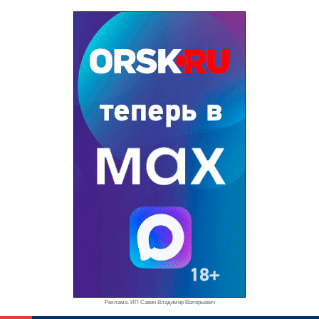
Реклама. ИП Савин Владимир Валерьевич