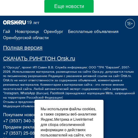
Еще новости
Гай
Новотроицк
Оренбург
Бесплатные объявления
Оренбургской области
Полная версия
СКАЧАТЬ РИНГТОН Orsk.ru
©
"Орск.ру"
, проект
ИП Савин В.В.
Служба информации: ООО "ТРК "Евразия", 2007-
2026. Использование материалов, размещенных на сайте Орск.ру, допускается только
по письменному разрешению Редакции с указанием активной ссылки на сайт Orsk.ru.
Orsk.ru
не
несет ответственности за содержание объявлений, комментариев и
рекламных материалов. Комментарии к материалам сайта - это личное мнение
посетителей сайта. Любой автоматический экспорт содержимого сайта запрещен.
*Instagram, WhatsApp (Ватсап), Facebook (принадлежат корпорации Meta, запрещенной
на территории Российской Федерации)
Отзывы и предложения о работе портала:
orsk@orsk.ru
Модерация объявлений +7 (3537) 32-71-28
Мы используем файлы cookies,
Покупаем новости:
а также сервисы веб-аналитики
Яндекс.Метрика и LiveInternet
+7 (3537) 340-300,
340300@orsk.ru
для сбора обезличенной
Продаем рекламу:
информации о действиях
+7 (3537) 25-08-07;
250807@orsk.ru
пользователей на сайте, что