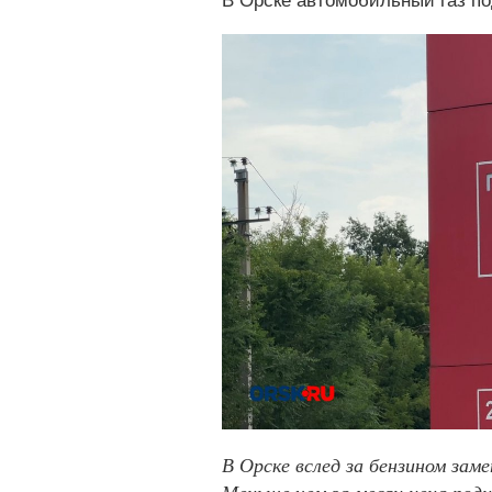
В Орске автомобильный газ по
В Орске вслед за бензином зам