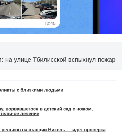
: на улице Тбилисской вспыхнул пожар
фликты с близкими людьми
у, ворвавшегося в детский сад с ножом,
ительное лечение
 рельсов на станции Никель — идёт проверка