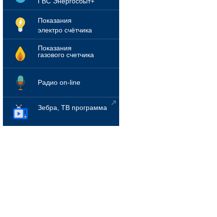
ГВС Энергосбыт+
Показания
электро счётчика
Показания
газового счетчика
Радио on-line
Зебра, ТВ программа