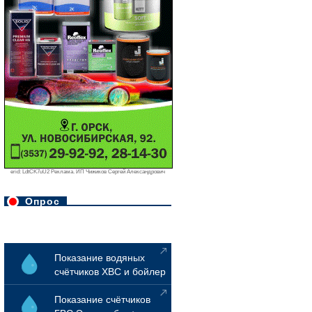
erid: LdtCK7uU2 Реклама. ИП Чижиков Сергей Александрович
Опрос
Показание водяных
счётчиков ХВС и бойлер
Показание счётчиков