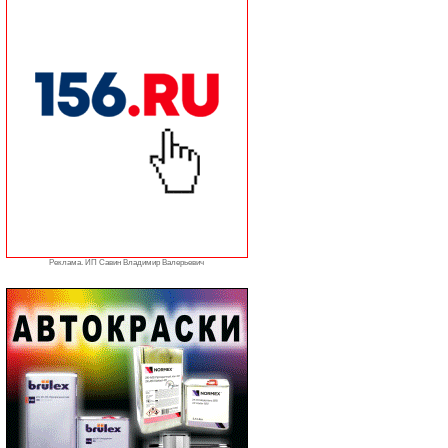
Реклама. ИП Савин Владимир Валерьевич