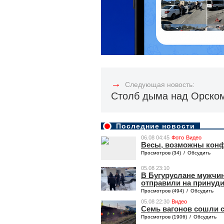
→
Следующая новость:
Столб дыма над Орском
Последние новости
06.08 04:45
Фото
Видео
Весы, возможны кон
Просмотров (34)
/
Обсудить
05.08 23:10
В Бугуруслане мужчин
отправили на принуд
Просмотров (494)
/
Обсудить
05.08 22:30
Видео
Семь вагонов сошли с
Просмотров (1906)
/
Обсудить