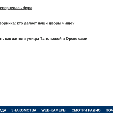
еревернулась фура
ворника: кто делает наши дворы чище?
т: как жители улицы Тагильской в Орске сами
ОДА
ЗНАКОМСТВА
WEB-КАМЕРЫ
СМОТРИ РАДИО
ПО