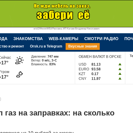
erid:2VfnxvtvWEd Реклама. ИП Катаев Владимир Николаевич
ОДА
ЗНАКОМСТВА
WEB-КАМЕРЫ
СМОТРИ РАДИО
ПО
ство и ремонт
Orsk.ru в Telegram
Вкусные знания
Т
Давление:
747 мм
ОБМЕН ВАЛЮТ В ОРСКЕ
Сейчас
Ветер:
0 м/c, З-С
+17°
Влажность:
83%
USD
81.13
EURO
93.58
Утром
KZT
0.17
+17°
CNY
11.97
0
 газ на заправках: на сколько