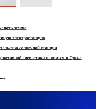
копать землю
нечную электростанцию
ительство солнечной станции
рнативной энергетики появится в Орске
ия».