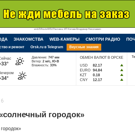
erid:2VfnxvtvWEd Реклама. ИП Катаев Владимир Николаевич
ОДА
ЗНАКОМСТВА
WEB-КАМЕРЫ
СМОТРИ РАДИО
ПО
ство и ремонт
Orsk.ru в Telegram
Вкусные знания
Т
Давление:
747 мм
ОБМЕН ВАЛЮТ В ОРСКЕ
Сейчас
Ветер:
2 м/c, Ю-В
+33°
Влажность:
33%
USD
82.17
EURO
94.84
Вечером
KZT
0.18
+34°
CNY
12.17
16
 «солнечный городок»