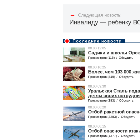
→
Следующая новость:
Инвалиду — ребенку В
Последние новости
08.08 12:05
Садики и школы Орска
Просмотров (115)
/
Обсудить
08.08 10:25
Более, чем 103 000 ж
Просмотров (845)
/
Обсудить
08.08 09:30
Уральская Сталь под
детям своих сотрудн
Просмотров (283)
/
Обсудить
08.08 08:20
Отбой ракетной опасн
Просмотров (2283)
/
Обсудить
08.08 08:15
Отбой опасности атак
Просмотров (1377)
/
Обсудить