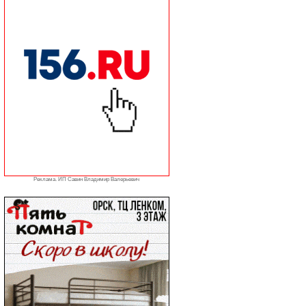
Реклама. ИП Савин Владимир Валерьевич