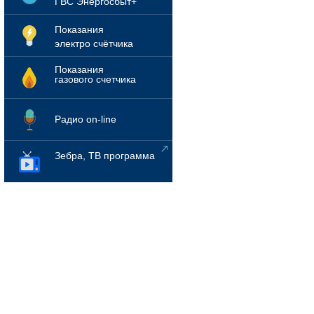
ГВС Энергосбыт+
Показания
электро счётчика
Показания
газового счетчика
Радио on-line
Зебра, ТВ программа