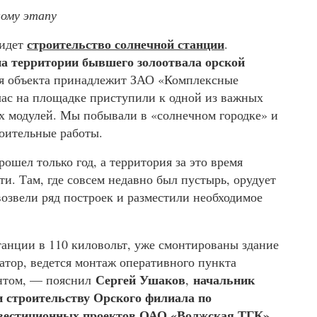
ому этапу
строительство солнечной станции
 идет
.
на территории бывшего золоотвала орской
ия объекта принадлежит ЗАО «Комплексные
час на площадке приступили к одной из важных
х модулей. Мы побывали в «солнечном городке» и
роительные работы.
ошел только год, а территория за это время
ти. Там, где совсем недавно был пустырь, орудует
возвели ряд построек и разместили необходимое
танции в 110 киловольт, уже смонтированы здание
атор, ведется монтаж оперативного пункта
Сергей Ушаков
начальник
ентом, — пояснил
,
 строительству Орского филиала по
вестиционных проектов ОАО «Волжская ТГК».