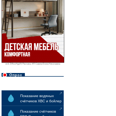
erid: 2VfnxvHgaXV Реклама. ИП Савина Елена Николаевна
Опрос
Показание водяных
счётчиков ХВС и бойлер
Показание счётчиков