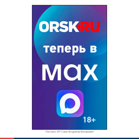
Реклама. ИП Савин Владимир Валерьевич