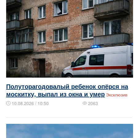
Полуторагодовалый ребенок опёрся на
москитку, выпал из окна и умер
Эксклюзив
10.08.2026 / 10:50
2063