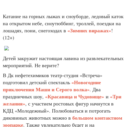
Катание на горных лыжах и сноуборде, ледовый каток
на открытом небе, сноутюббинг, троллей, поездки на
«Зимних виражах»
лошадях, пони, снегоходах в
!
(12+)
Детей закружит настоящая лавина из развлекательных
мероприятий. Не верите?
В Дк нефетехимиков театр-студия «Встреча»
«Новогодние
подготовил детский спектакль
приключения Маши и Серого волка»
. Два
«Красавица и Чудовище»
«Три
праздничных шоу,
и
желания»
, с участием ростовых фигур начнутся в
КДЦ «Молодежный». Полюбоваться и потрогать
большом контактном
диковиных животных можно в
зоопарке
. Также увлекательно будет и на