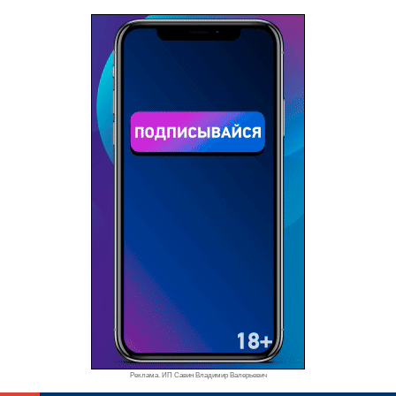
Реклама. ИП Савин Владимир Валерьевич