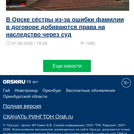
В Орске сёстры из-за ошибки фамилии
в договоре добиваются права на
наследство через суд
07.08.2026 / 18:05
1082
Еще новости
Гай
Новотроицк
Оренбург
Бесплатные объявления
Оренбургской области
Полная версия
СКАЧАТЬ РИНГТОН Orsk.ru
©
"Орск.ру"
, проект
ИП Савин В.В.
Служба информации: ООО "ТРК "Евразия", 2007-
2026. Использование материалов, размещенных на сайте Орск.ру, допускается только
по письменному разрешению Редакции с указанием активной ссылки на сайт Orsk.ru.