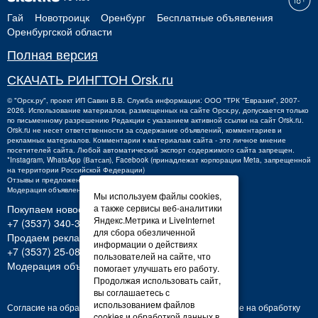
Гай
Новотроицк
Оренбург
Бесплатные объявления
Оренбургской области
Полная версия
СКАЧАТЬ РИНГТОН Orsk.ru
©
"Орск.ру"
, проект
ИП Савин В.В.
Служба информации: ООО "ТРК "Евразия", 2007-
2026. Использование материалов, размещенных на сайте Орск.ру, допускается только
по письменному разрешению Редакции с указанием активной ссылки на сайт Orsk.ru.
Orsk.ru
не
несет ответственности за содержание объявлений, комментариев и
рекламных материалов. Комментарии к материалам сайта - это личное мнение
посетителей сайта. Любой автоматический экспорт содержимого сайта запрещен.
*Instagram, WhatsApp (Ватсап), Facebook (принадлежат корпорации Meta, запрещенной
на территории Российской Федерации)
Отзывы и предложения о работе портала:
orsk@orsk.ru
Модерация объявлений +7 (3537) 32-71-28
Мы используем файлы cookies,
а также сервисы веб-аналитики
Покупаем новости:
Яндекс.Метрика и LiveInternet
+7 (3537) 340-300,
340300@orsk.ru
для сбора обезличенной
Продаем рекламу:
информации о действиях
+7 (3537) 25-08-07;
250807@orsk.ru
пользователей на сайте, что
Модерация объявлений: +7 (3537) 32-71-28
помогает улучшать его работу.
Продолжая использовать сайт,
вы соглашаетесь с
использованием файлов
Согласие на обработку персональных данных
Согласие на обработку
cookies и обработкой данных в