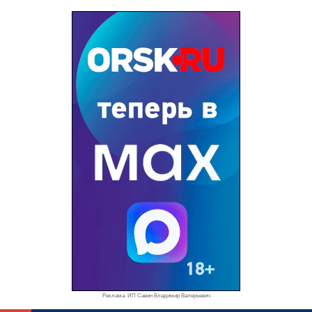
Реклама. ИП Савин Владимир Валерьевич