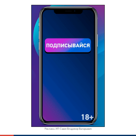
Реклама. ИП Савин Владимир Валерьевич