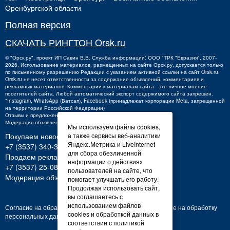
Оренбургской области
Полная версия
СКАЧАТЬ РИНГТОН Orsk.ru
©
"Орск.ру"
, проект
ИП Савин В.В.
Служба информации: ООО "ТРК "Евразия", 2007-
2026. Использование материалов, размещенных на сайте Орск.ру, допускается только
по письменному разрешению Редакции с указанием активной ссылки на сайт Orsk.ru.
Orsk.ru
не
несет ответственности за содержание объявлений, комментариев и
рекламных материалов. Комментарии к материалам сайта - это личное мнение
посетителей сайта. Любой автоматический экспорт содержимого сайта запрещен.
*Instagram, WhatsApp (Ватсап), Facebook (принадлежат корпорации Meta, запрещенной
на территории Российской Федерации)
Отзывы и предложения о работе портала:
orsk@orsk.ru
Модерация объявлений +7 (3537) 32-71-28
Мы используем файлы cookies,
Покупаем новости:
а также сервисы веб-аналитики
Яндекс.Метрика и LiveInternet
+7 (3537) 340-300,
340300@orsk.ru
для сбора обезличенной
Продаем рекламу:
информации о действиях
+7 (3537) 25-08-07;
250807@orsk.ru
пользователей на сайте, что
Модерация объявлений: +7 (3537) 32-71-28
помогает улучшать его работу.
Продолжая использовать сайт,
вы соглашаетесь с
использованием файлов
Согласие на обработку персональных данных
Согласие на обработку
cookies и обработкой данных в
персональных данных
соответствии с политикой