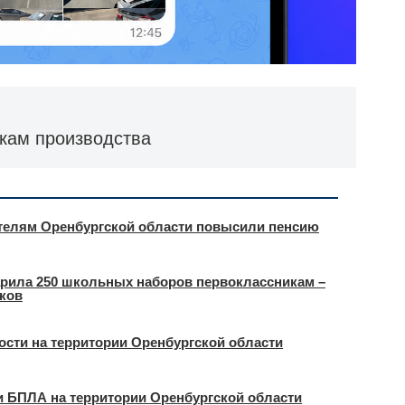
икам производства
ителям Оренбургской области повысили пенсию
арила 250 школьных наборов первоклассникам –
иков
ости на территории Оренбургской области
и БПЛА на территории Оренбургской области