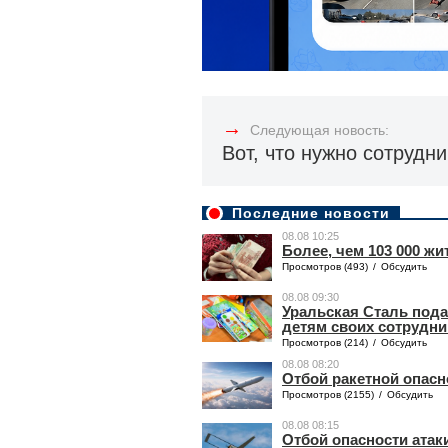
→
Следующая новость:
Вот, что нужно сотрудн
Последние новости
08.08 10:25
Более, чем 103 000 ж
Просмотров (493)
/
Обсудить
08.08 09:30
Уральская Сталь под
детям своих сотрудн
Просмотров (214)
/
Обсудить
08.08 08:20
Отбой ракетной опасн
Просмотров (2155)
/
Обсудить
08.08 08:15
Отбой опасности атак