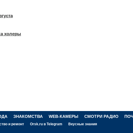
вгуста
ка холеры
ОДА
ЗНАКОМСТВА
WEB-КАМЕРЫ
СМОТРИ РАДИО
ПО
ство и ремонт
Orsk.ru в Telegram
Вкусные знания