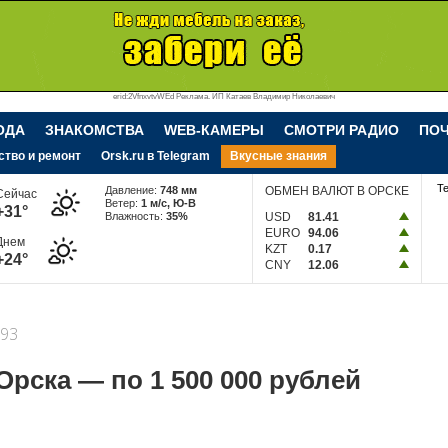
erid:2VfnxvtvWEd Реклама. ИП Катаев Владимир Николаевич
ОДА
ЗНАКОМСТВА
WEB-КАМЕРЫ
СМОТРИ РАДИО
ПО
ство и ремонт
Orsk.ru в Telegram
Вкусные знания
Т
Давление:
748 мм
ОБМЕН ВАЛЮТ В ОРСКЕ
Сейчас
Ветер:
1 м/c, Ю-В
+31°
Влажность:
35%
USD
81.41
EURO
94.06
Днем
KZT
0.17
+24°
CNY
12.06
93
рска — по 1 500 000 рублей