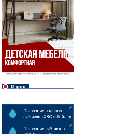
erid: 2VfnxvHgaXV Реклама. ИП Савина Елена Николаевна
Опрос
Показание водяных
счётчиков ХВС и бойлер
Показание счётчиков