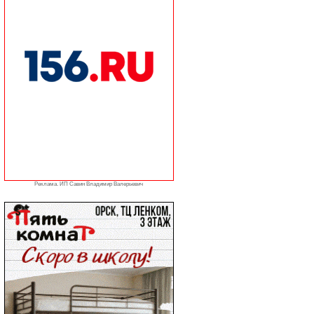
Реклама. ИП Савин Владимир Валерьевич