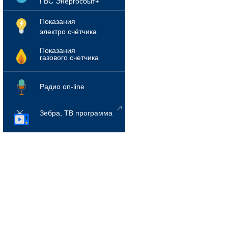
ГВС Энергосбыт+
Показания
электро счётчика
Показания
газового счетчика
Радио on-line
Зебра, ТВ программа