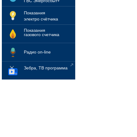
ГВС Энергосбыт+
Показания
электро счётчика
Показания
газового счетчика
Радио on-line
Зебра, ТВ программа