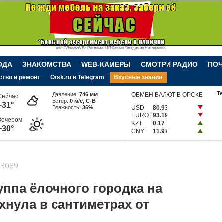
erid:2VfnxvtvWEd Реклама. ИП Катаев Владимир Николаевич
ОДА
ЗНАКОМСТВА
WEB-КАМЕРЫ
СМОТРИ РАДИО
ПО
ство и ремонт
Orsk.ru в Telegram
Вкусные знания
Т
Давление:
746 мм
ОБМЕН ВАЛЮТ В ОРСКЕ
Сейчас
Ветер:
0 м/c, С-В
+31°
Влажность:
36%
USD
80.93
EURO
93.19
Вечером
KZT
0.17
+30°
CNY
11.97
3089
уппа ёлочного городка на
нула в сантиметрах от