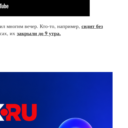
сидит без
тил многим вечер. Кто-то, например,
закрыли до 9 утра.
ссах, их