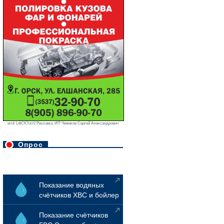
erid: LdtCK7uU2 Реклама. ИП Чижиков Сергей Александрович
Опрос
Показание водяных
счётчиков ХВС и бойлер
Показание счётчиков