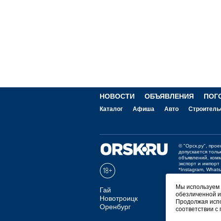
НОВОСТИ
ОБЪЯВЛЕНИЯ
ПОГ
Каталог
Афиша
Авто
Строитель
©
"Орск.ру"
, про
допускается толь
объявлений, ком
экспорт и импорт
*Instagram, What
Отзывы и предло
Мы используем ф
Гай
обезличенной и
Мобильная в
Новотроицк
Продолжая испо
Оренбург
соответствии с
СКАЧАТЬ РИ