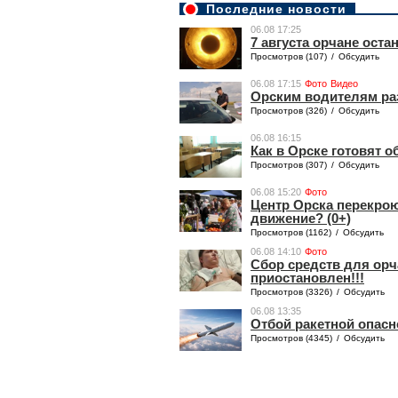
Последние новости
06.08 17:25
7 августа орчане оста
Просмотров (107)
/
Обсудить
06.08 17:15
Фото
Видео
Орским водителям раз
Просмотров (326)
/
Обсудить
06.08 16:15
Как в Орске готовят 
Просмотров (307)
/
Обсудить
06.08 15:20
Фото
Центр Орска перекроют
движение? (0+)
Просмотров (1162)
/
Обсудить
06.08 14:10
Фото
Сбор средств для ор
приостановлен!!!
Просмотров (3326)
/
Обсудить
06.08 13:35
Отбой ракетной опасн
Просмотров (4345)
/
Обсудить