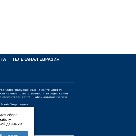
ЧТА
ТЕЛЕКАНАЛ ЕВРАЗИЯ
териалов, размещенных на сайте Орск.ру,
k.ru
не несет ответственности за содержание
е посетителей сайта. Любой автоматический
сийской Федерации)
 для сбора
работу.
кой данных в
Я согласен