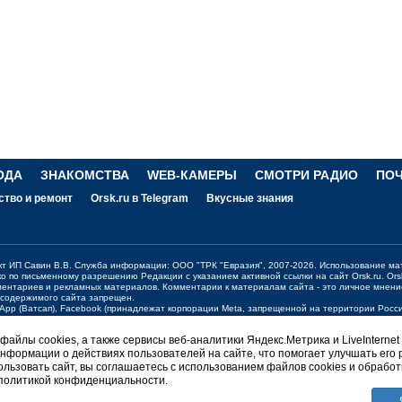
ОДА
ЗНАКОМСТВА
WEB-КАМЕРЫ
СМОТРИ РАДИО
ПО
ство и ремонт
Orsk.ru в Telegram
Вкусные знания
ект ИП Савин В.В. Служба информации: ООО "ТРК "Евразия", 2007-2026. Использование ма
ко по письменному разрешению Редакции с указанием активной ссылки на сайт
Orsk.ru
.
Ors
ментариев и рекламных материалов. Комментарии к материалам сайта - это личное мнени
 содержимого сайта запрещен.
sApp (Ватсап), Facebook (принадлежат корпорации Meta, запрещенной на территории Рос
жения о работе портала:
orsk@orsk.ru
айлы cookies, а также сервисы веб-аналитики Яндекс.Метрика и LiveInternet
нформации о действиях пользователей на сайте, что помогает улучшать его 
ерсия
льзовать сайт, вы соглашаетесь с использованием файлов cookies и обработ
 политикой конфиденциальности.
НГТОН Orsk.ru