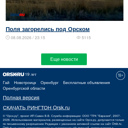
Поля загорелись под Орском
08.08.2026 / 23:15
5115
Еще новости
Гай
Новотроицк
Оренбург
Бесплатные объявления
Оренбургской области
Полная версия
СКАЧАТЬ РИНГТОН Orsk.ru
©
"Орск.ру"
, проект
ИП Савин В.В.
Служба информации: ООО "ТРК "Евразия", 2007-
2026. Использование материалов, размещенных на сайте Орск.ру, допускается только
по письменному разрешению Редакции с указанием активной ссылки на сайт Orsk.ru.
Orsk.ru
не
несет ответственности за содержание объявлений, комментариев и