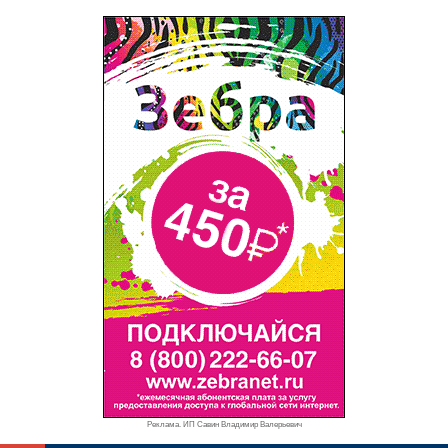
Реклама. ИП Савин Владимир Валерьевич