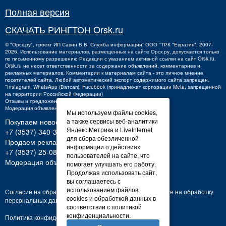
Полная версия
СКАЧАТЬ РИНГТОН Orsk.ru
©
"Орск.ру"
, проект
ИП Савин В.В.
Служба информации: ООО "ТРК "Евразия", 2007-
2026. Использование материалов, размещенных на сайте Орск.ру, допускается только
по письменному разрешению Редакции с указанием активной ссылки на сайт Orsk.ru.
Orsk.ru
не
несет ответственности за содержание объявлений, комментариев и
рекламных материалов. Комментарии к материалам сайта - это личное мнение
посетителей сайта. Любой автоматический экспорт содержимого сайта запрещен.
*Instagram, WhatsApp (Ватсап), Facebook (принадлежат корпорации Meta, запрещенной
на территории Российской Федерации)
Отзывы и предложения о работе портала:
orsk@orsk.ru
Модерация объявлений +7 (3537) 32-71-28
Мы используем файлы cookies,
Покупаем новости:
а также сервисы веб-аналитики
Яндекс.Метрика и LiveInternet
+7 (3537) 340-300,
340300@orsk.ru
для сбора обезличенной
Продаем рекламу:
информации о действиях
+7 (3537) 25-08-07;
250807@orsk.ru
пользователей на сайте, что
Модерация объявлений: +7 (3537) 32-71-28
помогает улучшать его работу.
Продолжая использовать сайт,
вы соглашаетесь с
использованием файлов
Согласие на обработку персональных данных
Согласие на обработку
cookies и обработкой данных в
персональных данных
соответствии с политикой
конфиденциальности.
Политика конфиденциальности