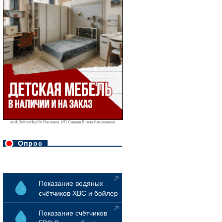
erid: 2VfnxvHgaXV Реклама. ИП Савина Елена Николаевна
Опрос
Показание водяных
счётчиков ХВС и бойлер
Показание счётчиков