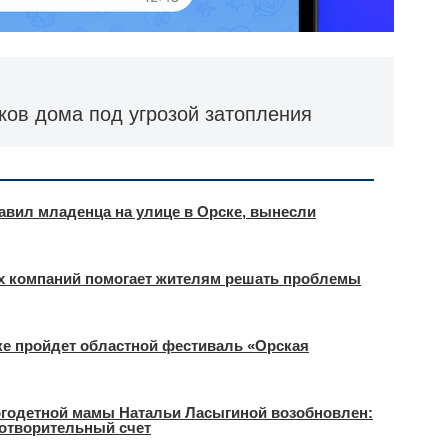
ков дома под угрозой затопления
тавил младенца на улице в Орске, вынесли
 компаний помогает жителям решать проблемы
ке пройдет областной фестиваль «Орская
огодетной мамы Натальи Ласыгиной возобновлен:
отворительный счет