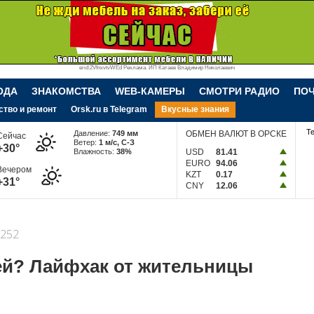
erid:2VfnxvtvWEd Реклама. ИП Катаев Владимир Николаевич
ОДА
ЗНАКОМСТВА
WEB-КАМЕРЫ
СМОТРИ РАДИО
ПО
ство и ремонт
Orsk.ru в Telegram
Вкусные знания
Т
Давление:
749 мм
ОБМЕН ВАЛЮТ В ОРСКЕ
Сейчас
Ветер:
1 м/c, С-З
+30°
Влажность:
38%
USD
81.41
EURO
94.06
Вечером
KZT
0.17
+31°
CNY
12.06
252
ей? Лайфхак от жительницы