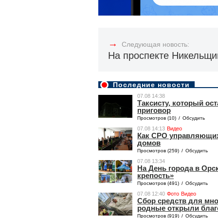
→
Следующая новость:
На проспекте Никельщи
Последние новости
07.08 14:38
Таксисту, который ос
приговор
Просмотров (10)
/
Обсудить
07.08 14:13
Видео
Как СРО управляющих
домов
Просмотров (259)
/
Обсудить
07.08 13:34
На День города в Орс
крепость»
Просмотров (491)
/
Обсудить
07.08 12:40
Фото
Видео
Сбор средств для мн
родные открыли благ
Просмотров (919)
/
Обсудить