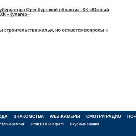
Губернатора Оренбургской области»: ХК «Южный
 ХК «Кулагер»
ы строительства жилья, но остаются вопросы к
ОДА
ЗНАКОМСТВА
WEB-КАМЕРЫ
СМОТРИ РАДИО
ПО
ство и ремонт
Orsk.ru в Telegram
Вкусные знания