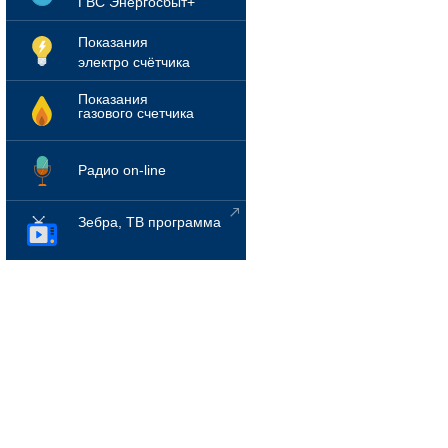
ГВС Энергосбыт+
Показания
электро счётчика
Показания
газового счетчика
Радио on-line
Зебра, ТВ программа