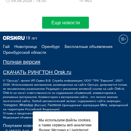
09.08.2026 / 18:00
863
Еще новости
Гай
Новотроицк
Оренбург
Бесплатные объявления
Оренбургской области
Полная версия
СКАЧАТЬ РИНГТОН Orsk.ru
©
"Орск.ру"
, проект
ИП Савин В.В.
Служба информации: ООО "ТРК "Евразия", 2007-
2026. Использование материалов, размещенных на сайте Орск.ру, допускается только
по письменному разрешению Редакции с указанием активной ссылки на сайт Orsk.ru.
Orsk.ru
не
несет ответственности за содержание объявлений, комментариев и
рекламных материалов. Комментарии к материалам сайта - это личное мнение
посетителей сайта. Любой автоматический экспорт содержимого сайта запрещен.
*Instagram, WhatsApp (Ватсап), Facebook (принадлежат корпорации Meta, запрещенной
на территории Российской Федерации)
Отзывы и предложения о работе портала:
orsk@orsk.ru
Модерация объявлений +7 (3537) 32-71-28
Мы используем файлы cookies,
Покупаем новости:
а также сервисы веб-аналитики
Яндекс.Метрика и LiveInternet
+7 (3537) 340-300,
340300@orsk.ru