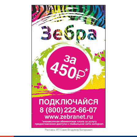
Реклама. ИП Савин Владимир Валерьевич