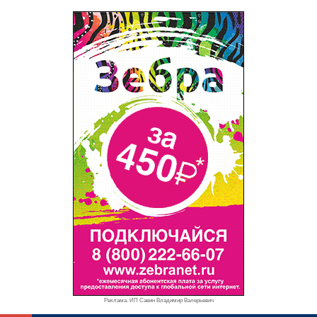
Реклама. ИП Савин Владимир Валерьевич