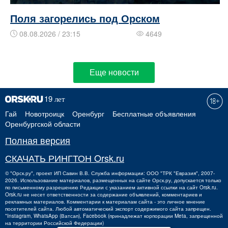
Поля загорелись под Орском
08.08.2026 / 23:15
4649
Еще новости
Гай
Новотроицк
Оренбург
Бесплатные объявления
Оренбургской области
Полная версия
СКАЧАТЬ РИНГТОН Orsk.ru
©
"Орск.ру"
, проект
ИП Савин В.В.
Служба информации: ООО "ТРК "Евразия", 2007-
2026. Использование материалов, размещенных на сайте Орск.ру, допускается только
по письменному разрешению Редакции с указанием активной ссылки на сайт Orsk.ru.
Orsk.ru
не
несет ответственности за содержание объявлений, комментариев и
рекламных материалов. Комментарии к материалам сайта - это личное мнение
посетителей сайта. Любой автоматический экспорт содержимого сайта запрещен.
*Instagram, WhatsApp (Ватсап), Facebook (принадлежат корпорации Meta, запрещенной
на территории Российской Федерации)