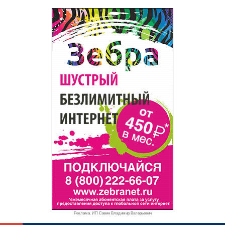
Реклама. ИП Савин Владимир Валерьевич