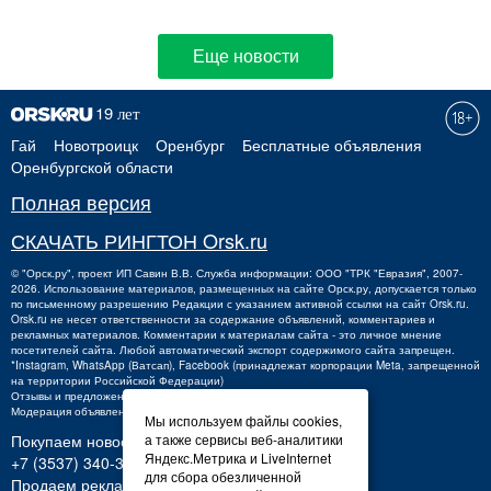
Еще новости
Гай
Новотроицк
Оренбург
Бесплатные объявления
Оренбургской области
Полная версия
СКАЧАТЬ РИНГТОН Orsk.ru
©
"Орск.ру"
, проект
ИП Савин В.В.
Служба информации: ООО "ТРК "Евразия", 2007-
2026. Использование материалов, размещенных на сайте Орск.ру, допускается только
по письменному разрешению Редакции с указанием активной ссылки на сайт Orsk.ru.
Orsk.ru
не
несет ответственности за содержание объявлений, комментариев и
рекламных материалов. Комментарии к материалам сайта - это личное мнение
посетителей сайта. Любой автоматический экспорт содержимого сайта запрещен.
*Instagram, WhatsApp (Ватсап), Facebook (принадлежат корпорации Meta, запрещенной
на территории Российской Федерации)
Отзывы и предложения о работе портала:
orsk@orsk.ru
Модерация объявлений +7 (3537) 32-71-28
Мы используем файлы cookies,
Покупаем новости:
а также сервисы веб-аналитики
Яндекс.Метрика и LiveInternet
+7 (3537) 340-300,
340300@orsk.ru
для сбора обезличенной
Продаем рекламу: