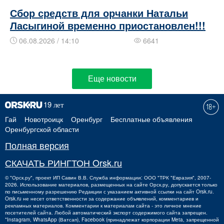
Сбор средств для орчанки Натальи
Ласыгиной временно приостановлен!!!
06.08.2026 / 14:10
6641
Еще новости
Гай
Новотроицк
Оренбург
Бесплатные объявления
Оренбургской области
Полная версия
СКАЧАТЬ РИНГТОН Orsk.ru
©
"Орск.ру"
, проект
ИП Савин В.В.
Служба информации: ООО "ТРК "Евразия", 2007-
2026. Использование материалов, размещенных на сайте Орск.ру, допускается только
по письменному разрешению Редакции с указанием активной ссылки на сайт Orsk.ru.
Orsk.ru
не
несет ответственности за содержание объявлений, комментариев и
рекламных материалов. Комментарии к материалам сайта - это личное мнение
посетителей сайта. Любой автоматический экспорт содержимого сайта запрещен.
*Instagram, WhatsApp (Ватсап), Facebook (принадлежат корпорации Meta, запрещенной