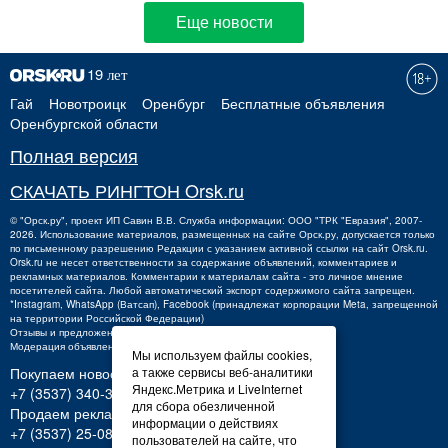
Еще новости
Гай
Новотроицк
Оренбург
Бесплатные объявления
Оренбургской области
Полная версия
СКАЧАТЬ РИНГТОН Orsk.ru
©
"Орск.ру"
, проект
ИП Савин В.В.
Служба информации: ООО "ТРК "Евразия", 2007-
2026. Использование материалов, размещенных на сайте Орск.ру, допускается только
по письменному разрешению Редакции с указанием активной ссылки на сайт Orsk.ru.
Orsk.ru
не
несет ответственности за содержание объявлений, комментариев и
рекламных материалов. Комментарии к материалам сайта - это личное мнение
посетителей сайта. Любой автоматический экспорт содержимого сайта запрещен.
*Instagram, WhatsApp (Ватсап), Facebook (принадлежат корпорации Meta, запрещенной
на территории Российской Федерации)
Отзывы и предложения о работе портала:
orsk@orsk.ru
Модерация объявлений +7 (3537) 32-71-28
Мы используем файлы cookies,
а также сервисы веб-аналитики
Покупаем новости:
Яндекс.Метрика и LiveInternet
+7 (3537) 340-300,
340300@orsk.ru
для сбора обезличенной
Продаем рекламу:
информации о действиях
+7 (3537) 25-08-07;
250807@orsk.ru
пользователей на сайте, что