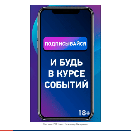
Реклама. ИП Савин Владимир Валерьевич