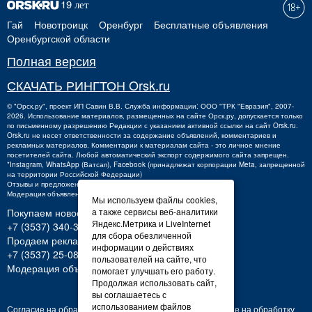
Гай
Новотроицк
Оренбург
Бесплатные объявления
Оренбургской области
Полная версия
СКАЧАТЬ РИНГТОН Orsk.ru
©
"Орск.ру"
, проект
ИП Савин В.В.
Служба информации: ООО "ТРК "Евразия", 2007-
2026. Использование материалов, размещенных на сайте Орск.ру, допускается только
по письменному разрешению Редакции с указанием активной ссылки на сайт Orsk.ru.
Orsk.ru
не
несет ответственности за содержание объявлений, комментариев и
рекламных материалов. Комментарии к материалам сайта - это личное мнение
посетителей сайта. Любой автоматический экспорт содержимого сайта запрещен.
*Instagram, WhatsApp (Ватсап), Facebook (принадлежат корпорации Meta, запрещенной
на территории Российской Федерации)
Отзывы и предложения о работе портала:
orsk@orsk.ru
Модерация объявлений +7 (3537) 32-71-28
Мы используем файлы cookies,
а также сервисы веб-аналитики
Покупаем новости:
Яндекс.Метрика и LiveInternet
+7 (3537) 340-300,
340300@orsk.ru
для сбора обезличенной
Продаем рекламу:
информации о действиях
+7 (3537) 25-08-07;
250807@orsk.ru
пользователей на сайте, что
Модерация объявлений: +7 (3537) 32-71-28
помогает улучшать его работу.
Продолжая использовать сайт,
вы соглашаетесь с
использованием файлов
Согласие на обработку персональных данных
Согласие на обработку