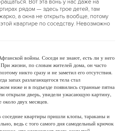
ращаться. Вот эта вонь у нас даже на
ртирах рядом — здесь трое детей, там
жарко, а окна не открыть вообще, потому
в этой квартире по соседству. Невозможно
ганской войны. Соседи не знают, есть ли у него
При жизни, по словам жителей дома, он часто
оэтому никто сразу и не заметил его отсутствия.
огда запах разлагающегося тела стал
ажом ниже и в подъезде появились странные пятна
ели открыли дверь, увидели ужасающую картину,
е около двух месяцев.
в соседние квартиры пришли клопы, тараканы и
льно, ведь с того самого дня самодельный крючок
енное, что удерживает дверь закрытой.