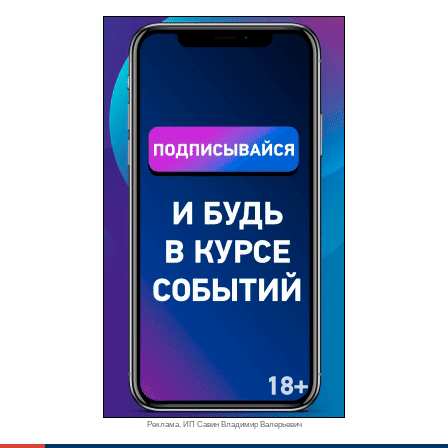
Реклама. ИП Савин Владимир Валерьевич