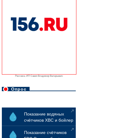
Реклама. ИП Савин Владимир Валерьевич
Опрос
Показание водяных
счётчиков ХВС и бойлер
Показание счётчиков