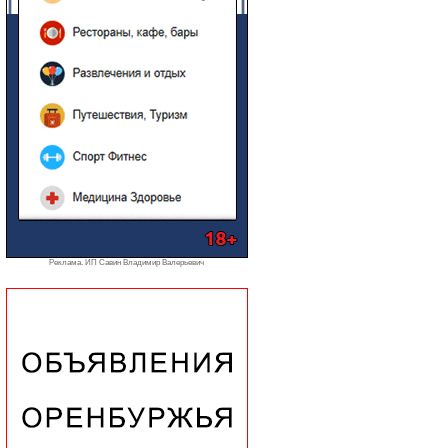
Реклама. ИП Савин Владимир Валерьевич