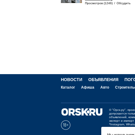
Просмотров (1246)
/
Обсудить
НОВОСТИ
ОБЪЯВЛЕНИЯ
ПОГ
Каталог
Афиша
Авто
Строитель
©
"Орск.ру"
, про
допускается толь
объявлений, ком
экспорт и импорт
*Instagram, What
Отзывы и предло