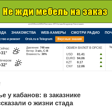
erid:2VfnxvtvWEd Реклама. ИП Катаев Владимир Николаевич
ОДА
ЗНАКОМСТВА
WEB-КАМЕРЫ
СМОТРИ РАДИО
ПО
ство и ремонт
Orsk.ru в Telegram
Вкусные знания
Т
Давление:
748 мм
ОБМЕН ВАЛЮТ В ОРСКЕ
Сейчас
Ветер:
3 м/c, С-В
+31°
Влажность:
38%
USD
81.41
EURO
94.06
Вечером
KZT
0.17
+32°
CNY
12.06
2
е у кабанов: в заказнике
сказали о жизни стада