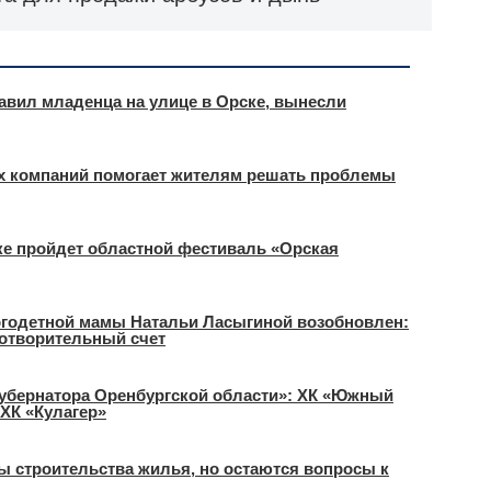
тавил младенца на улице в Орске, вынесли
 компаний помогает жителям решать проблемы
ке пройдет областной фестиваль «Орская
огодетной мамы Натальи Ласыгиной возобновлен:
отворительный счет
Губернатора Оренбургской области»: ХК «Южный
 ХК «Кулагер»
ы строительства жилья, но остаются вопросы к