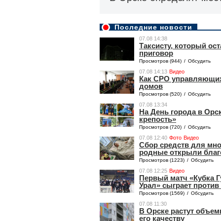
Последние новости
07.08 14:38
Таксисту, который ос
приговор
Просмотров (944)
/
Обсудить
07.08 14:13
Видео
Как СРО управляющих
домов
Просмотров (520)
/
Обсудить
07.08 13:34
На День города в Орс
крепость»
Просмотров (720)
/
Обсудить
07.08 12:40
Фото
Видео
Сбор средств для мн
родные открыли благ
Просмотров (1223)
/
Обсудить
07.08 12:25
Видео
Первый матч «Кубка 
Урал» сыграет против
Просмотров (1569)
/
Обсудить
07.08 11:30
В Орске растут объем
его качеству