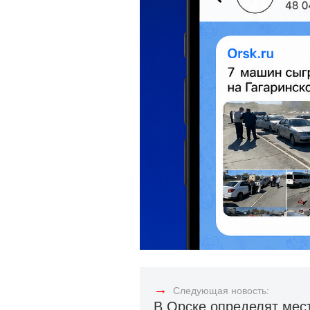
→
Следующая новость:
В Орске определят мес