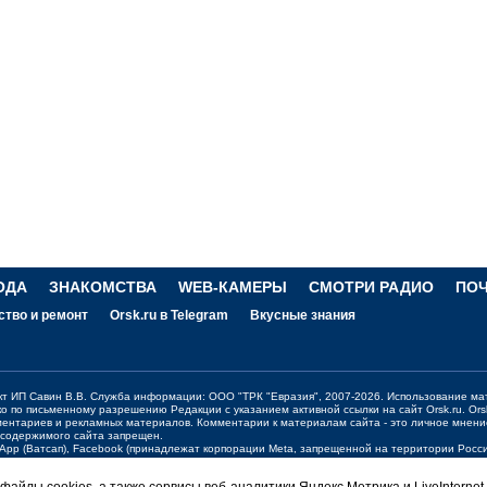
ОДА
ЗНАКОМСТВА
WEB-КАМЕРЫ
СМОТРИ РАДИО
ПО
ство и ремонт
Orsk.ru в Telegram
Вкусные знания
ект ИП Савин В.В. Служба информации: ООО "ТРК "Евразия", 2007-2026. Использование ма
ко по письменному разрешению Редакции с указанием активной ссылки на сайт
Orsk.ru
.
Ors
ментариев и рекламных материалов. Комментарии к материалам сайта - это личное мнени
 содержимого сайта запрещен.
sApp (Ватсап), Facebook (принадлежат корпорации Meta, запрещенной на территории Рос
жения о работе портала:
orsk@orsk.ru