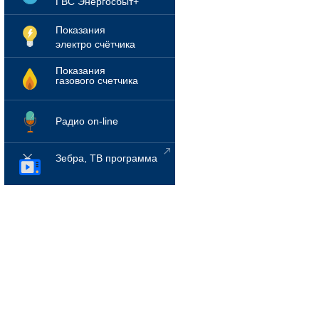
ГВС Энергосбыт+
Показания
электро счётчика
Показания
газового счетчика
Радио on-line
Зебра, ТВ программа